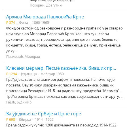
Покорни, Драгутин
Архива Милорада Павловића Крпе
Р 374
Фонд
1860-1965
Фонд се састоји од разноврсне и разнородне грађе коју је стварао
или скупљао Милорад Павловић Крпа, као што су његови
рукописи текстова, преводи,чланци, анегдоте, песме, белешке,
концепти, скице, грађа, нотеси, бележнице, рачуни, признанице,
доку...
Павловић, Милорад
Клесани мермер. Песме кажњеника, бивших присталица Резолуције Информбироа
Р 1294
Јединица
фебруар 1950
Грађа је штампана шапирографом и повезана. На почетку је
посвета: Ову збирку изабраних пјесама кажњеника, бивших
присталица Резолуције И. Б. на радилишту предузећа "Мермер" -
Трећа радна бригада поклања као знак своје захвалности другу, ...
Гајић, Будимир
За уједињење Србије и Црне горе
Р 698
Збирка
1914 - 1922
Грађа садржи укупно 1200 докумената за период од 1914-1922