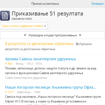
Приказ штампања
Затвори
Приказивање 51 резултата
Архивски опис
Само описи највишег нивоа
Напредне опције претраживања
8 резултата са дигиталним објектима
Прикажи
резултате са дигиталним објектима
Архива Савеза занатлијских удружења
Р 392
Фонд
1912 - 1914
Позиви, записници, дописи, нацрти статута и др. везано за рад
органа и функционера Савеза зантлијских удружења
Савез занатлијских удружења
Наши логорски песници. Књижевна група Офлаг VI C-D
Р 1317
Јединица
1944
Свеска под насловом „Наши логорски песници“ Књижевне групе
Офлаг VI C-D логора, у којем су боравили југославенски