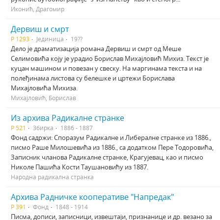
Иконић, Драгомир
Дервиш и смрт
Р 1293
Јединица
19??
Дело је драматизација романа Дервиш и смрт од Меше
Селимовића коју је урадио Борислав Михајловић Михиз. Текст је
куцан машином и повезан у свеску. На маргинама текста и на
полеђинама листова су белешке и цртежи Борислава
Михајловића Михиза.
Михајловић, Борислав
Из архива Радикалне странке
Р 521
Збирка
1886 - 1887
Фонд садржи: Споразум Радикалне и Либералне странке из 1886.,
писмо Раше Милошевића из 1886., са додатком Пере Тодоровића,
Записник чланова Радикалне странке, Крагујевац, као и писмо
Николе Пашића Кости Таушановићу из 1887.
Народна радикална странка
Архива Радничке кооперативе "Напредак"
Р 391
Фонд
1848 - 1914
Писма, дописи, записници, извештаји, признанице и др. везано за