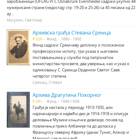
заробљеници (OFLAG VI C Osnabrück Eversheide) садржи укупно 44
нумерисане стране (недостају стр: 19-20 и 25-26) са 45 песама од 22
ау...
Мусулин, Светозар
Архивска грађа Стевана Сремца
Р 520
Фонд
1880 - 1900
Фонд садржи: Сремчеву диплому о положеном
професорском испиту, три указа о његовим
постављењима у служби под патронатом
министарства просвете, два уверења, као и указ о
одликовању С. Сремца Орденом Светог Саве
четвртог степена.
Сремац, Стеван
Архива Драгутина Покорног
Р 291
Фонд
1886-1938
Грађа је настала у периоду 1913-1935, али
најзначајнији и највећи део је 1914-1918 и описује
деловање Музике коњичке дивизије, почев од
повлачења преко Албаније па до доласка у
Француску северну Африку (данас Тунис, Алжир и
Мароко), где је под вођ...