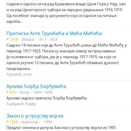
године и односи се на рад Краљевске владе Црне Горе у Неју, као
и на рад Црногорског одбора за народно уједињење 1916-1919.
Од посебног значаја су документи који се односе на питање
заробљ...
Преписка Анте Трумбића и Мића Мићића
Р 1318
Збирка
1917 - 1923
Садржи 14 писама које др Анте Трумбић шаље др Мићи Мићићу у
периоду 1917-1923. Писма су значајан извор за проучавање
Југословенског одбора, јер је у периоду 1917-1919, на који се
односи укупно 12 писама, др Анте Трумбић обављао дужност
председника...
Трумбић, Анте
Архива Ђорђа Ђорђевића
Р 633
Фонд
1884 - 1898
Архива садржи преписку Ђорђа Ђорђевића.
Ђорђевић, Ђорђе
Закон о устројству војске
Р 1339
Јединица
~1904
Предлог измена и допуна Закона о устројству војске из 1901.