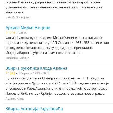
године. Измене су рађене на објављеном примерку Закона
уметањем листова измењених чланова или дописивањем на
маргинама.
Бабић, Живојин Ј.
Архива Милке Жицине
Р 1226
Фонд
Фонд обухвата рукописе дела Милке Жицине, њена писма из
периода одслужења казне у КДП Столац од 1953-1955. године, као
и документе везане за пресуду којом је као присталица
Информбироа осуђена на осам година затвора.
Жицина, Милка
Збирка рукописа Клода Авлина
Р 1342
Збирка
1933 - 1973
Рукописи се односе на XI међународни конгрес П.Е.Н. клубова
који је одржан у Дубровнику 25-27. маја 1933. године и на којем је
учествовао и Клод Авлин. Уз њих је и порука коју је аутор послао
Народној библиотеци Србије поводом отварања нове зграде...
Авлин, Клод
Збирка Антонија Радуловића