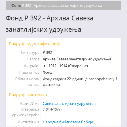
Фонд
Р 392 - Архива Савеза занатлијских удружења
Фонд Р 392 - Архива Савеза
занатлијских удружења
Подручје идентификације
Сигнатура
Р 392
Наслов
Архива Савеза занатлијских удружења
Датум(и)
1912 - 1914 (Стварање)
Ниво описа
Фонд
Обим и носач
Фонд садржи 22 јединице распоређене у 1
записа
фасцикли.
Подручје контекста
Назив/Име
Савез занатлијских удружења
ствараоца
(1914-19??)
архивске грађе
Институција
Народна библиотека Србије