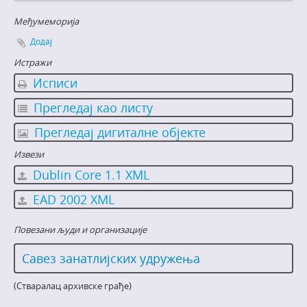
Међумеморија
Додај
Истражи
Исписи
Прегледај као листу
Прегледај дигиталне објекте
Извези
Dublin Core 1.1 XML
EAD 2002 XML
Повезани људи и организације
Савез занатлијских удружења
(Стваралац архивске грађе)