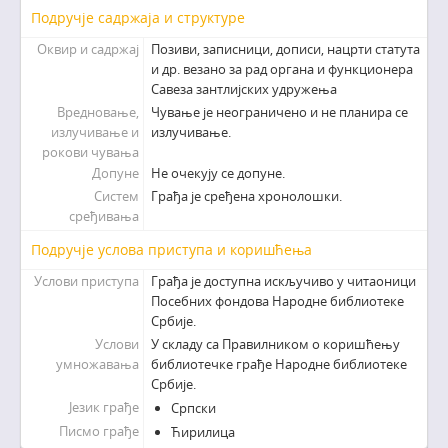
Подручје садржаја и структуре
Оквир и садржај
Позиви, записници, дописи, нацрти статута
и др. везано за рад органа и функционера
Савеза зантлијских удружења
Вредновање,
Чување је неограничено и не планира се
излучивање и
излучивање.
рокови чувања
Допуне
Не очекују се допуне.
Систем
Грађа је сређена хронолошки.
сређивања
Подручје услова приступа и коришћења
Услови приступа
Грађа је доступна искључиво у читаоници
Посебних фондова Народне библиотеке
Србије.
Услови
У складу са Правилником о коришћењу
умножавања
библиотечке грађе Народне библиотеке
Србије.
Језик грађе
Српски
Писмо грађе
Ћирилица