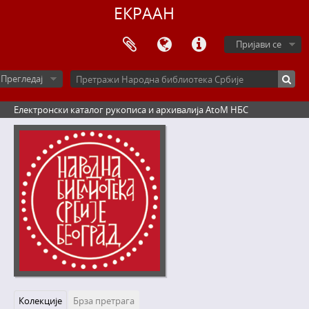
ЕКРААН
Пријави се
Прегледај
Електронски каталог рукописа и архивалија AtoM НБС
Колекције
Брза претрага