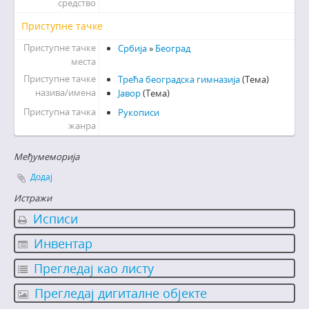
средство
Приступне тачке
Приступне тачке
Србија
»
Београд
места
Приступне тачке
Трећа београдска гимназија
(Тема)
назива/имена
Јавор
(Тема)
Приступна тачка
Рукописи
жанра
Међумеморија
Додај
Истражи
Исписи
Инвентар
Прегледај као листу
Прегледај дигиталне објекте