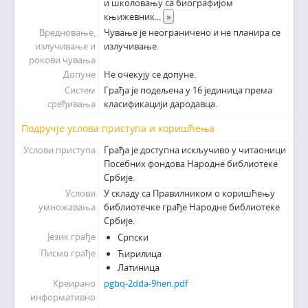
и школовању са биографијом
књижевник
...
»
Вредновање,
Чување је неограничено и не планира се
излучивање и
излучивање.
рокови чувања
Допуне
Не очекују се допуне.
Систем
Грађа је подељена у 16 јединица према
сређивања
класификацији дародавца.
Подручје услова приступа и коришћења
Услови приступа
Грађа је доступна искључиво у читаоници
Посебних фондова Народне библиотеке
Србије.
Услови
У складу са Правилником о коришћењу
умножавања
библиотечке грађе Народне библиотеке
Србије.
Језик грађе
Српски
Писмо грађе
Ћирилица
Латиница
Креирано
pgbq-2dda-9hen.pdf
информативно