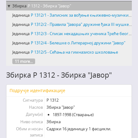
Збирка
Р 1312 - Збирка "Јавор"
Јединица
Р 1312/1 - Записник за вођење књижевно-музичких седница литерарне дружине III м. реал. гим. у Београду "Јавор"
Јединица
Р 1312/2 - Правила "Јавора" дружине ђака III мушке реалне гимназије у Београду
Јединица
Р 1312/3 - Списак некадашњих ученика Треће београдске гимназије
Јединица
Р 1312/4 - Белешке о Литерарној дружини "Јавор"
Јединица
Р 1312/5 - Сећања на гимназиско школовање
11 more...
Збирка Р 1312 - Збирка "Јавор"
Подручје идентификације
Сигнатура
Р 1312
Наслов
Збирка "Јавор"
Датум(и)
1897-1998 (Стварање)
Ниво описа
Збирка
Обим и носач
Садржи 16 јединица у 1 фасцикли.
записа