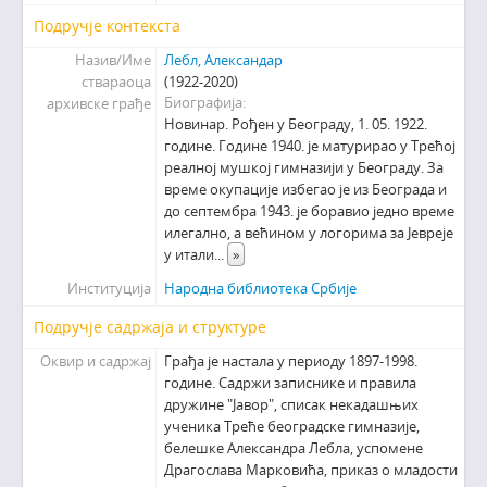
Подручје контекста
Назив/Име
Лебл, Александар
ствараоца
(1922-2020)
Биографија
архивске грађе
Новинар. Рођен у Београду, 1. 05. 1922.
године. Године 1940. је матурирао у Трећој
реалној мушкој гимназији у Београду. За
време окупације избегао је из Београда и
до септембра 1943. је боравио једно време
илегално, а већином у логорима за Јевреје
у итали
...
»
Институција
Народна библиотека Србије
Подручје садржаја и структуре
Оквир и садржај
Грађа је настала у периоду 1897-1998.
године. Садржи записнике и правила
дружине "Јавор", списак некадашњих
ученика Треће београдске гимназије,
белешке Александра Лебла, успомене
Драгослава Марковића, приказ о младости