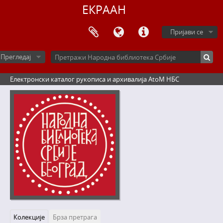
ЕКРААН
Пријави се
Прегледај
Електронски каталог рукописа и архивалија AtoM НБС
Колекције
Брза претрага