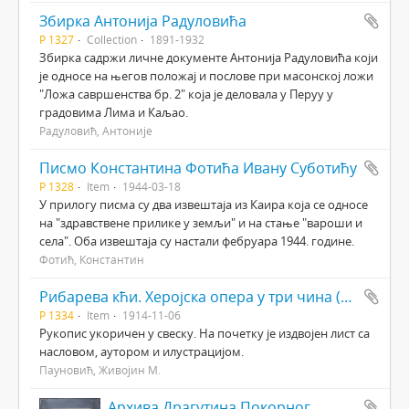
Збирка Антонија Радуловића
Р 1327
Collection
1891-1932
Збирка садржи личне документе Антонија Радуловића који
је односе на његов положај и послове при масонској ложи
"Ложа савршенства бр. 2" која је деловала у Перуу у
градовима Лима и Каљао.
Радуловић, Антоније
Писмо Константина Фотића Ивану Суботићу
Р 1328
Item
1944-03-18
У прилогу писма су два извештаја из Каира која се односе
на "здравствене прилике у земљи" и на стање "вароши и
села". Оба извештаја су настали фебруара 1944. године.
Фотић, Константин
Рибарева кћи. Херојска опера у три чина (пет слика)
Р 1334
Item
1914-11-06
Рукопис укоричен у свеску. На почетку је издвојен лист са
насловом, аутором и илустрацијом.
Пауновић, Живојин М.
Архива Драгутина Покорног