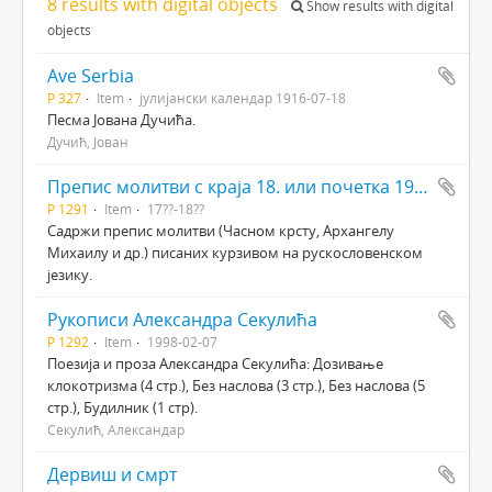
8 results with digital objects
Show results with digital
objects
Ave Serbia
P 327
Item
јулијански календар 1916-07-18
Песма Јована Дучића.
Дучић, Јован
Препис молитви с краја 18. или почетка 19. века
Р 1291
Item
17??-18??
Садржи препис молитви (Часном крсту, Архангелу
Михаилу и др.) писаних курзивом на рускословенском
језику.
Рукописи Александра Секулића
Р 1292
Item
1998-02-07
Поезија и проза Александра Секулића: Дозивање
клокотризма (4 стр.), Без наслова (3 стр.), Без наслова (5
стр.), Будилник (1 стр).
Секулић, Александар
Дервиш и смрт