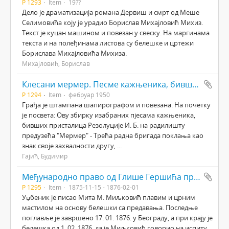
Р 1293
Item
19??
Дело је драматизација романа Дервиш и смрт од Меше
Селимовића коју је урадио Борислав Михајловић Михиз.
Текст је куцан машином и повезан у свеску. На маргинама
текста и на полеђинама листова су белешке и цртежи
Борислава Михајловића Михиза.
Михајловић, Борислав
Клесани мермер. Песме кажњеника, бивших присталица Резолуције Информбироа
Р 1294
Item
фебруар 1950
Грађа је штампана шапирографом и повезана. На почетку
је посвета: Ову збирку изабраних пјесама кажњеника,
бивших присталица Резолуције И. Б. на радилишту
предузећа "Мермер" - Трећа радна бригада поклања као
знак своје захвалности другу, ...
Гајић, Будимир
Међународно право од Глише Гершића професора Велике школе
Р 1295
Item
1875-11-15 - 1876-02-01
Уџбеник је писао Мита М. Миљковић плавим и црним
мастилом на основу белешки са предавања. Последње
поглавље је завршено 17. 01. 1876. у Београду, а при крају је
белешка од 1. 02. 1876. да је Миљковић говорио на испиту