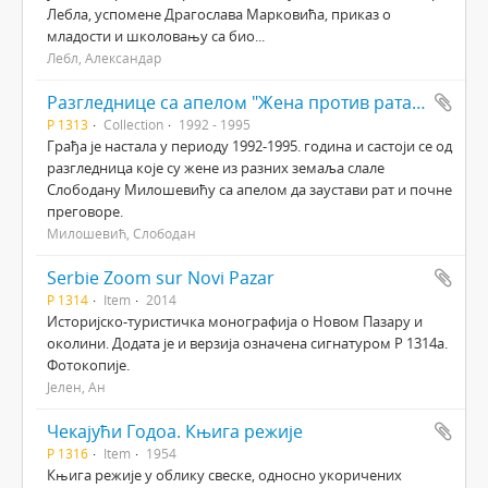
Лебла, успомене Драгослава Марковића, приказ о
младости и школовању са био...
Лебл, Александар
Разгледнице са апелом "Жена против рата" Слободану Милошевићу
Р 1313
Collection
1992 - 1995
Грађа је настала у периоду 1992-1995. година и састоји се од
разгледница које су жене из разних земаља слале
Слободану Милошевићу са апелом да заустави рат и почне
преговоре.
Милошевић, Слободан
Serbie Zoom sur Novi Pazar
Р 1314
Item
2014
Историјско-туристичка монографија о Новом Пазару и
околини. Додата је и верзија означена сигнатуром Р 1314а.
Фотокопије.
Јелен, Ан
Чекајући Годоа. Књига режије
Р 1316
Item
1954
Књига режије у облику свеске, односно укоричених