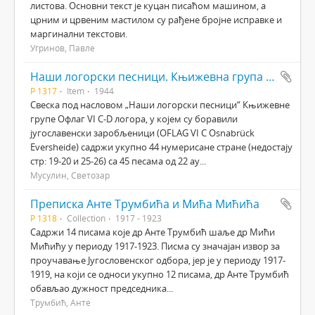
листова. Основни текст је куцан писаћом машином, а
црним и црвеним мастилом су рађене бројне исправке и
маргинални текстови.
Угринов, Павле
Наши логорски песници. Књижевна група Офлаг VI C-D
Р 1317
Item
1944
Свеска под насловом „Наши логорски песници“ Књижевне
групе Офлаг VI C-D логора, у којем су боравили
југославенски заробљеници (OFLAG VI C Osnabrück
Eversheide) садржи укупно 44 нумерисане стране (недостају
стр: 19-20 и 25-26) са 45 песама од 22 ау...
Мусулин, Светозар
Преписка Анте Трумбића и Мића Мићића
Р 1318
Collection
1917 - 1923
Садржи 14 писама које др Анте Трумбић шаље др Мићи
Мићићу у периоду 1917-1923. Писма су значајан извор за
проучавање Југословенског одбора, јер је у периоду 1917-
1919, на који се односи укупно 12 писама, др Анте Трумбић
обављао дужност председника...
Трумбић, Анте