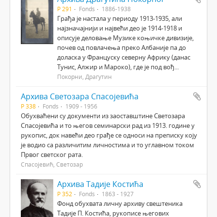
Р 291
Fonds
1886-1938
Грађа је настала у периоду 1913-1935, али
најзначајнији и највећи део је 1914-1918 и
описује деловање Музике коњичке дивизије,
почев од повлачења преко Албаније па до
доласка у Француску северну Африку (данас
Тунис, Алжир и Мароко), где је под вођ...
Покорни, Драгутин
Архива Светозара Спасојевића
Р 338
Fonds
1909 - 1956
Обухваћени су документи из заоставштине Светозара
Спасојевића и то његов семинарски рад из 1913. године у
рукопис, док навећи део грађе се односи на преписку коју
је водио са различитим личностима и то углавном током
Првог светског рата.
Спасојевић, Светозар
Архива Тадије Костића
Р 352
Fonds
1863 - 1927
Фонд обухвата личну архиву свештеника
Тадије П. Костића, рукописе његових