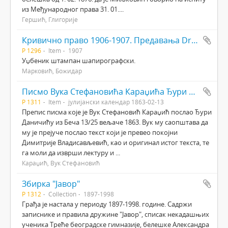
из Међународног права 31. 01....
Гершић, Глигорије
Кривично право 1906-1907. Предавања Dr. Боже Марковића
Р 1296
Item
1907
Уџбеник штампан шапирографски.
Марковић, Божидар
Писмо Вука Стефановића Караџића Ђури Даничићу
Р 1311
Item
јулијански календар 1863-02-13
Препис писма које је Вук Стефановић Караџић послао Ђури
Даничићу из Беча 13/25 вељаче 1863. Вук му саопштава да
му је прејуче послао текст који је превео покојни
Димитрије Владисављевић, као и оригинал истог текста, те
га моли да изврши лектуру и ...
Караџић, Вук Стефановић
Збирка "Јавор"
Р 1312
Collection
1897-1998
Грађа је настала у периоду 1897-1998. године. Садржи
записнике и правила дружине "Јавор", списак некадашњих
ученика Треће београдске гимназије, белешке Александра