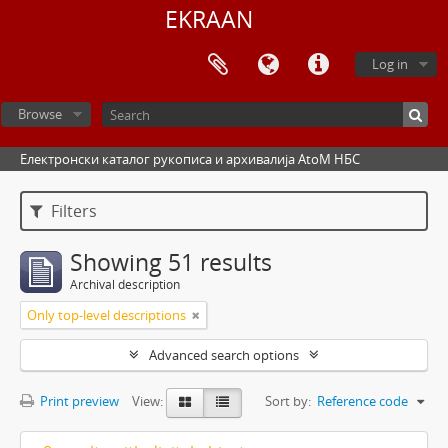
EKRAAN
Log in
Browse
Електронски каталог рукописа и архивалија AtoM НБС
Filters
Showing 51 results
Archival description
Only top-level descriptions
Advanced search options
Print preview
View:
Sort by:
Reference code