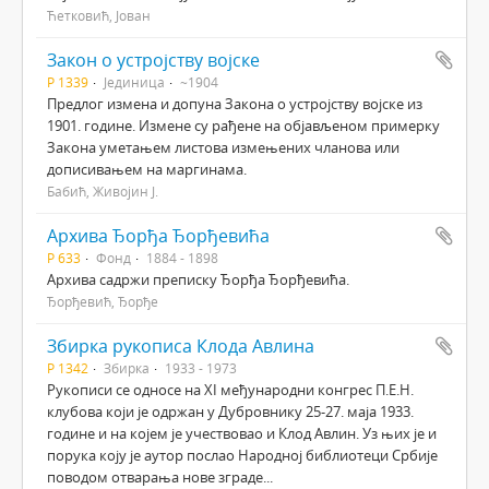
Ћетковић, Јован
Закон о устројству војске
Р 1339
Јединица
~1904
Предлог измена и допуна Закона о устројству војске из
1901. године. Измене су рађене на објављеном примерку
Закона уметањем листова измењених чланова или
дописивањем на маргинама.
Бабић, Живојин Ј.
Архива Ђорђа Ђорђевића
Р 633
Фонд
1884 - 1898
Архива садржи преписку Ђорђа Ђорђевића.
Ђорђевић, Ђорђе
Збирка рукописа Клода Авлина
Р 1342
Збирка
1933 - 1973
Рукописи се односе на XI међународни конгрес П.Е.Н.
клубова који је одржан у Дубровнику 25-27. маја 1933.
године и на којем је учествовао и Клод Авлин. Уз њих је и
порука коју је аутор послао Народној библиотеци Србије
поводом отварања нове зграде...