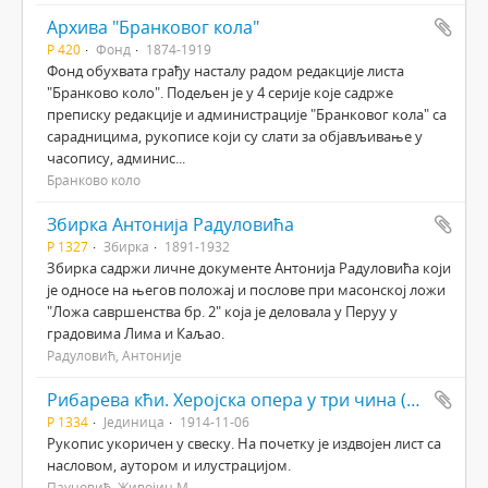
Архива "Бранковог кола"
Р 420
Фонд
1874-1919
Фонд обухвата грађу насталу радом редакције листа
"Бранково коло". Подељен је у 4 серије које садрже
преписку редакције и администрације "Бранковог кола" са
сарадницима, рукописе који су слати за објављивање у
часопису, админис...
Бранково коло
Збирка Антонија Радуловића
Р 1327
Збирка
1891-1932
Збирка садржи личне документе Антонија Радуловића који
је односе на његов положај и послове при масонској ложи
"Ложа савршенства бр. 2" која је деловала у Перуу у
градовима Лима и Каљао.
Радуловић, Антоније
Рибарева кћи. Херојска опера у три чина (пет слика)
Р 1334
Јединица
1914-11-06
Рукопис укоричен у свеску. На почетку је издвојен лист са
насловом, аутором и илустрацијом.
Пауновић, Живојин М.