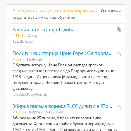
8 резултата са дигиталним објектима
Прикажи
резултате са дигиталним објектима
Заоставштина Јорја Тадића
Р 1348
Фонд
Тадић, Јорјо
Политичка историја Црне Горе : Од пропасти Душановог царства до уједињења 1918.
Р 579
Јединица
Обухвата историју Црне Горе од распада српског
средњевјековног царства па до Подгоричке скупштине
1918. године. Акценат дела је на модерном времену,
владавини краља Николе, Првом свјетском рату и
уједиљењу.
Гломазић, Љубомир
Збирка писама војника 7. СС дивизије "Принц Еуген"
Р 1340
Збирка
1942 - 1944
Збирку чине 25 писама, 9 празних коверти и два
документа. Хронолошки грађа обухвата период од јула
1942. до маја 1944 године. Сви документи изузев једног су