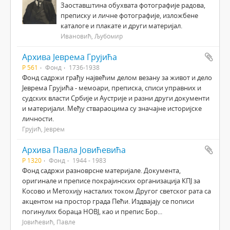
Заоставштина обухвата фотографије радова,
преписку и личне фотографије, изложбене
каталоге и плакате и други материјал.
Ивановић, Љубомир
Архива Јеврема Грујића
Р 561
Фонд
1736-1938
Фонд садржи грађу највећим делом везану за живот и дело
Јеврема Грујића - мемоари, преписка, списи управних и
судских власти Србије и Аустрије и разни други документи
и материјали. Међу ствараоцима су значајне историјске
личности.
Грујић, Јеврем
Архива Павла Јовићевића
Р 1320
Фонд
1944 - 1983
Фонд садржи разноврсне материјале. Документа,
оригинале и преписе покрајинских организација КПЈ за
Косово и Метохију насталих током Другог светског рата са
акцентом на простор града Пећи. Издвајају се пописи
погинулих бораца НОВЈ, као и препис Бор...
Јовићевић, Павле