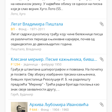
на немачком језику. У највећем обиму се односи на писма
које је слао војник Хуго Лото (SS...
Лото, Хуго
Легат Владимира Пиштала
ВП
Фонд
1971-2011
Легат садржи рукописну грађу коју чине бележнице писца
из различитих периода књижевне каријере, почев од
седамдесетих до двехиљадитих година.
Пиштало, Владимир
Клесани мермер. Песме кажњеника, бивших присталица Резолуције Информбироа
Р 1294
Јединица
фебруар 1950
Грађа је штампана шапирографом и повезана. На почетку
је посвета: Ову збирку изабраних пјесама кажњеника,
бивших присталица Резолуције И. Б. на радилишту
предузећа "Мермер" - Трећа радна бригада поклања као
знак своје захвалности другу, ...
Гајић, Будимир
Архива Љубомира Ивановића
Р 644
Фонд
1904 - 1960