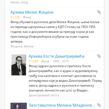
Авлин, Клод
Архива Милке Жицине
Р 1226
Фонд
Фонд обухвата рукописе дела Милке Жицине, њена писма
из периода одслужења казне у КДП Столац од 1953-1955.
године, као и документе везане за пресуду којом је као
присталица Информбироа осуђена на осам година
затвора.
Жицина, Милка
Архива Косте Димитријевића
Р 1289
Фонд
1899 - 2019
Фонд садржи рукописе и преписку Косте
Димитријевића, као и аудио и аудиовизуелну
грађу (на касетама и компакт дисковима) са
интервјуима које је водио Димитријевић. Поред
овога, фонд садржи и рукописе и преписку
значајних личности као што су Владан...
Димитријевић, Коста
Заоставштина Милана Младеновића