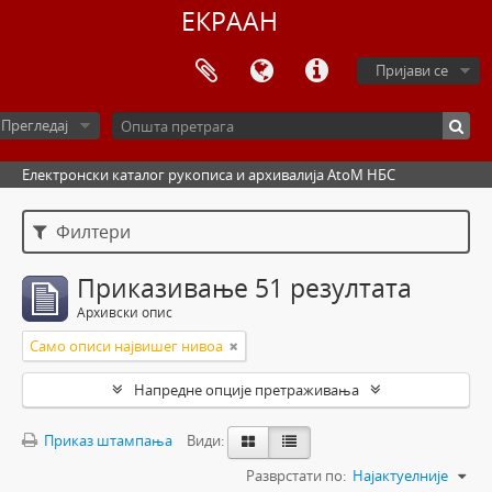
ЕКРААН
Пријави се
Прегледај
Електронски каталог рукописа и архивалија AtoM НБС
Филтери
Приказивање 51 резултата
Архивски опис
Само описи највишег нивоа
Напредне опције претраживања
Приказ штампања
Види:
Разврстати по:
Најактуелније