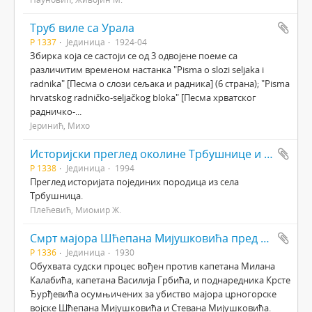
Труб виле са Урала
Р 1337
Јединица
1924-04
Збирка која се састоји се од 3 одвојене поеме са
различитим временом настанка "Pisma o slozi seljaka i
radnika" [Песма о слози сељака и радника] (6 страна); "Pisma
hrvatskog radničko-seljačkog bloka" [Песма хрватског
радничко-...
Јеринић, Михо
Историјски преглед околине Трбушнице и порекло становништва Трбушнице Књ.2
Р 1338
Јединица
1994
Преглед историјата појединих породица из села
Трбушница.
Плећевић, Миомир Ж.
Смрт мајора Шћепана Мијушковића пред судом
Р 1336
Јединица
1930
Обухвата судски процес вођен против капетана Милана
Калабића, капетана Василија Грбића, и поднаредника Крсте
Ђурђевића осумњичених за убиство мајора црногорске
војске Шћепана Мијушковића и Стевана Мијушковића.