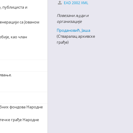
EAD 2002 XML
, публициста и
Повезани људи и
организације
генерацији са Јованом
Продановић, Јаша
(Стваралац архивске
бије, као члан
грађе)
ивање.
ебних фондова Народне
течке грађе Народне