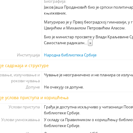
Биографија
Јаков Јаша Продановић био је српски политичар
књижевник.
Матурирао је у Првој београдској гимназији, у 
Цвијићем и Михаилом Петровићем Аласом.
Био је министар просвете у Влади Краљевине Ср
Самосталне радикалн
...
»
Институција
Народна библиотека Србије
је садржаја и структуре
овање, излучивање и
Чување је неограничено и не планира се излуч
рокови чувања
Допуне
Не очекују се допуне.
је услова приступа и коришћења
Услови приступа
Грађа је доступна искључиво у читаоници Пос
библиотеке Србије.
Услови умножавања
У складу са Правилником о коришћењу библио
библиотеке Србије.