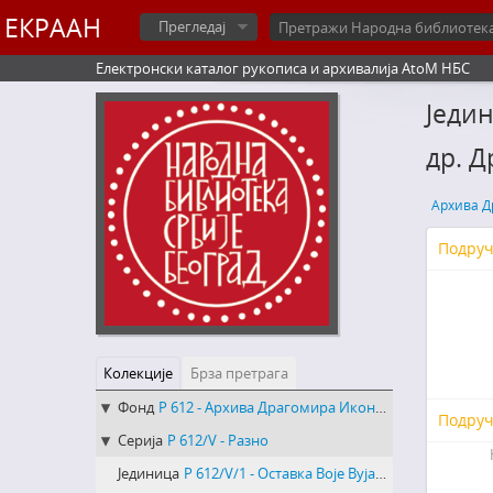
ЕКРААН
Прегледај
Електронски каталог рукописа и архивалија AtoM НБС
Једин
др. Д
Архива Д
Подруч
Колекције
Брза претрага
Фонд
Р 612 - Архива Драгомира Иконића
Подруч
Серија
Р 612/V - Разно
Јединица
Р 612/V/1 - Оставка Воје Вујанца на положај секретара Југословенске републиканске странке