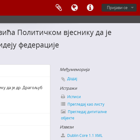
Пријави се
вића Политичком вјеснику да је
идеју федерације
Међумеморија
Додај
ку да је др. Драгољуб
Истражи
Исписи
Прегледај као листу
Прегледај дигиталне
објекте
Извези
Dublin Core 1.1 XML