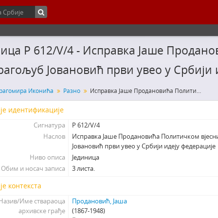
ица Р 612/V/4 - Исправка Јаше Продано
рагољуб Јовановић први увео у Србији 
рагомира Иконића
Разно
Исправка Јаше Продановића Политичком вјеснику да је др. Драгољуб Јовановић први увео у Србији идеју федерације
је идентификације
Сигнатура
Р 612/V/4
Наслов
Исправка Јаше Продановића Политичком вјесни
Јовановић први увео у Србији идеју федерације
Ниво описа
Јединица
Обим и носач записа
3 листа.
је контекста
Назив/Име ствараоца
Продановић, Јаша
архивске грађе
(1867-1948)