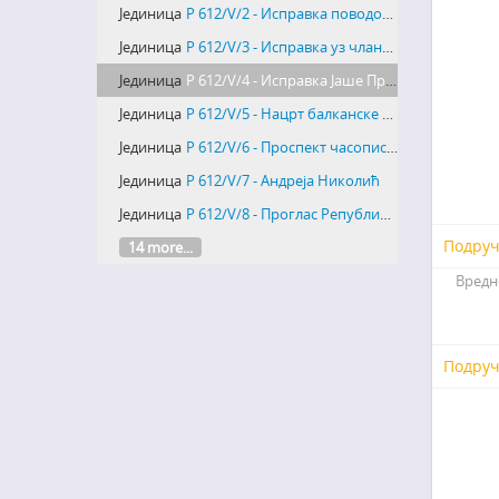
Јединица
Р 612/V/2 - Исправка поводом тврђења да је др. Драг. Јовановић први предлагао федерално уређење земље
Јединица
Р 612/V/3 - Исправка уз чланка др Ђ. Тасића у "Политици" да је Стојан Протић први српски федералист
Јединица
Р 612/V/4 - Исправка Јаше Продановића Политичком вјеснику да је др. Драгољуб Јовановић први увео у Србији идеју федерације
Јединица
Р 612/V/5 - Нацрт балканске федерације
Јединица
Р 612/V/6 - Проспект часописа "Мисао"
Јединица
Р 612/V/7 - Андреја Николић
Јединица
Р 612/V/8 - Проглас Републиканске демократске странке
Подруч
14 more...
Вредн
Подруч