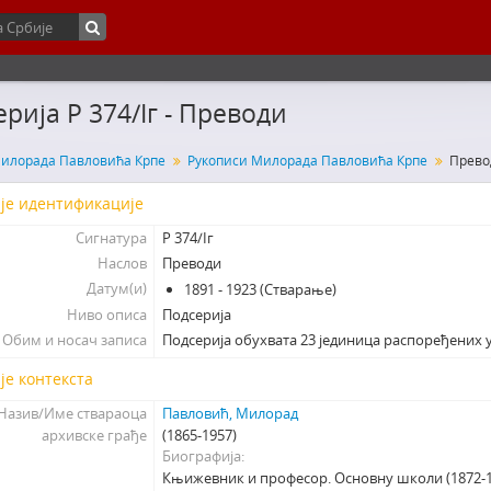
рија Р 374/Iг - Преводи
илорада Павловића Крпе
Рукописи Милорада Павловића Крпе
Прево
је идентификације
Сигнатура
Р 374/Iг
Наслов
Преводи
Датум(и)
1891 - 1923 (Стварање)
Ниво описа
Подсерија
Обим и носач записа
Подсерија обухвата 23 јединица распоређених у
је контекста
Назив/Име ствараоца
Павловић, Милорад
архивске грађе
(1865-1957)
Биографија
Књижевник и професор. Основну школи (1872-1