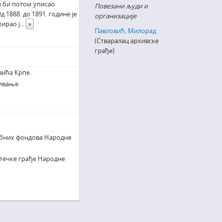
да би потом уписао
Повезани људи и
 1888. до 1891. године је
организације
мирао ј
...
»
Павловић, Милорад
(Стваралац архивске
грађе)
ића Крпе.
ивање.
ебних фондова Народне
течке грађе Народне