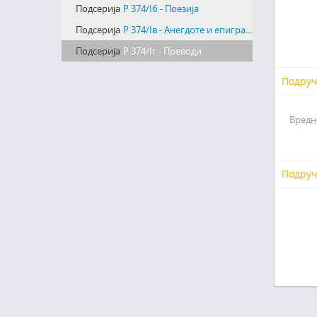
Подсерија
Р 374/Iб - Поезија
Подсерија
Р 374/Iв - Анегдоте и епиграми
Подсерија
Р 374/Iг - Преводи
Подруч
Вредн
Подруч