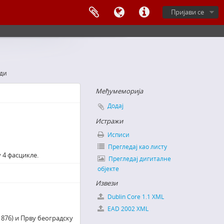
Пријави се
ди
Међумеморија
Додај
Истражи
Исписи
Прегледај као листу
 4 фасцикле.
Прегледај дигиталне
објекте
Извези
Dublin Core 1.1 XML
EAD 2002 XML
876) и Прву београдску