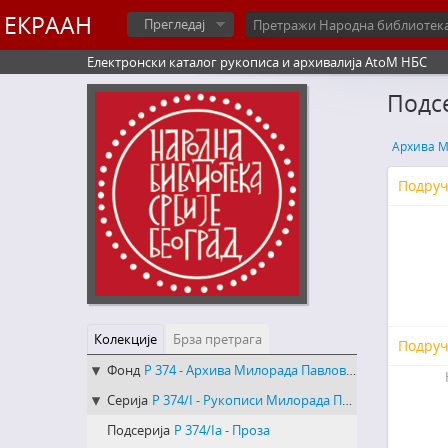
ЕКРААН
Прегледај
Електронски каталог рукописа и архивалија AtoM НБС
Подсе
Архива М
Подруч
Колекције
Брза претрага
Подруч
Фонд
Р 374 - Архива Милорада Павловића Крпе
Серија
Р 374/I - Рукописи Милорада Павловића Крпе
Подсерија
Р 374/Iа - Проза