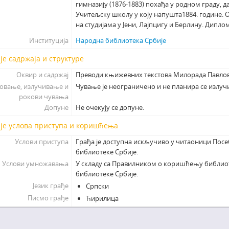
гимназију (1876-1883) похађа у родном граду, 
Учитељску школу у коју напушта1884. године. Од
на студијама у Јени, Лајпцигу и Берлину. Дипло
Институција
Народна библиотека Србије
је садржаја и структуре
Оквир и садржај
Преводи књижевних текстова Милорада Павлов
овање, излучивање и
Чување је неограничено и не планира се излуч
рокови чувања
Допуне
Не очекују се допуне.
је услова приступа и коришћења
Услови приступа
Грађа је доступна искључиво у читаоници Пос
библиотеке Србије.
Услови умножавања
У складу са Правилником о коришћењу библио
библиотеке Србије.
Језик грађе
Српски
Писмо грађе
Ћирилица