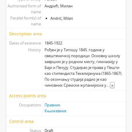
Authorized form of
Андрић, Милан
name
Parallel form(s) of
Andrić, Milan
name
Description area
Dates of existence
1845-1922
History
Рођен је у Титошу 1845. године у
свештеничкој породици. Основну школу
завршио је у родном месту, гимназију у
Баји и Печују. Студирао је права у Пешти
као стипендиста Текелијанума (1865-1867).
По окончању студија радио је као
чиновник Сремске жупанијиске у
...
»
Access points area
Occupations
Правник
Књижевник
Control area
Status
Draft