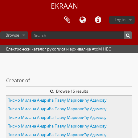
EKRAAN
Log in
Browse
Електронски каталог рукописа и архивалија AtoM НБС
Creator of
Browse 15 results
Писмо Милана Андрића Павлу Марковићу Адамову
Писмо Милана Андрића Павлу Марковићу Адамову
Писмо Милана Андрића Павлу Марковићу Адамову
Писмо Милана Андрића Павлу Марковићу Адамову
Писмо Милана Андрића Павлу Марковићу Адамову