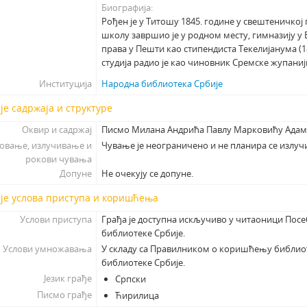
Биографија
Рођен је у Титошу 1845. године у свештеничко
школу завршио је у родном месту, гимназију у Б
права у Пешти као стипендиста Текелијанума (
студија радио је као чиновник Сремске жупаниј
Институција
Народна библиотека Србије
је садржаја и структуре
Оквир и садржај
Писмо Милана Андрића Павлу Марковићу Адам
овање, излучивање и
Чување је неограничено и не планира се излуч
рокови чувања
Допуне
Не очекују се допуне.
је услова приступа и коришћења
Услови приступа
Грађа је доступна искључиво у читаоници Пос
библиотеке Србије.
Услови умножавања
У складу са Правилником о коришћењу библио
библиотеке Србије.
Језик грађе
Српски
Писмо грађе
Ћирилица