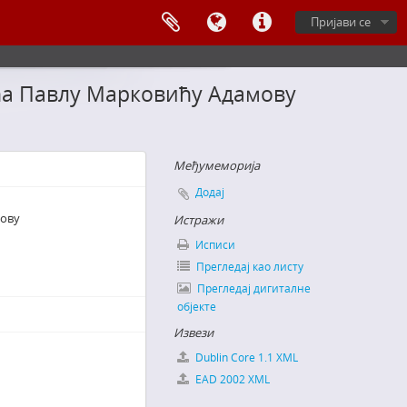
Пријави се
ића Павлу Марковићу Адамову
Међумеморија
Додај
мову
Истражи
Исписи
Прегледај као листу
Прегледај дигиталне
објекте
Извези
Dublin Core 1.1 XML
EAD 2002 XML