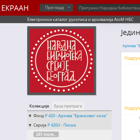
ЕКРААН
Прегледај
Електронски каталог рукописа и архивалија AtoM НБС
Једи
Архива "
Подруч
Колекције
Брза претрага
Подруч
Фонд
Р 420 - Архива "Бранковог кола"
Серија
Р 420/I - Писма
241 more...