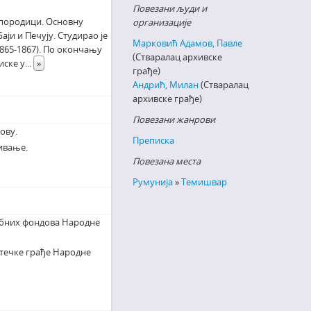
Повезани људи и
ј породици. Основну
организације
аји и Печују. Студирао је
Марковић Адамов, Павле
1865-1867). По окончању
(Стваралац архивске
иске у
...
»
грађе)
Андрић, Милан
(Стваралац
архивске грађе)
Повезани жанрови
ову.
Преписка
ивање.
Повезана места
Румунија
»
Темишвар
ебних фондова Народне
течке грађе Народне