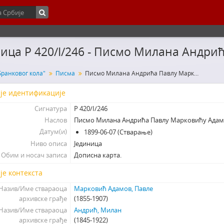
ница Р 420/I/246 - Писмо Милана Андр
Бранковог кола"
Писма
Писмо Милана Андрића Павлу Марковићу Адамову
је идентификације
Сигнатура
Р 420/I/246
Наслов
Писмо Милана Андрића Павлу Марковићу Ада
Датум(и)
1899-06-07 (Стварање)
Ниво описа
Јединица
Обим и носач записа
Дописна карта.
је контекста
Назив/Име ствараоца
Марковић Адамов, Павле
архивске грађе
(1855-1907)
Назив/Име ствараоца
Андрић, Милан
архивске грађе
(1845-1922)