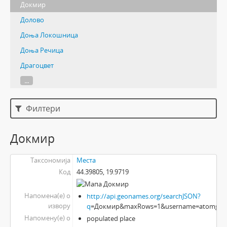
Докмир
Долово
Доња Локошница
Доња Речица
Драгоцвет
...
Филтери
Докмир
Таксономија
Места
Код
44.39805, 19.9719
Напомена(е) о
http://api.geonames.org/searchJSON?
извору
q
=Докмир&maxRows=1&username=atomgeo
Напомену(е) о
populated place