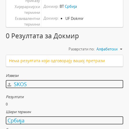
приказу
Докмир
BT
Србија
Хијерархијски
термини
Докмир
Еквивалентни
UF Dokmir
термини
0 Резултатa за Докмир
Разврстати по:
Алфабетски
Нема резултата који одговорају вашој претрази
Извези
SKOS
Резултати
0
Шири термин
Србија