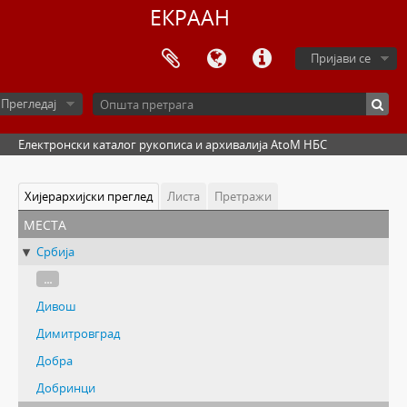
ЕКРААН
Пријави се
Прегледај
Електронски каталог рукописа и архивалија AtoM НБС
Хијерархијски преглед
Листа
Претражи
места
Србија
...
Дивош
Димитровград
Добра
Добринци