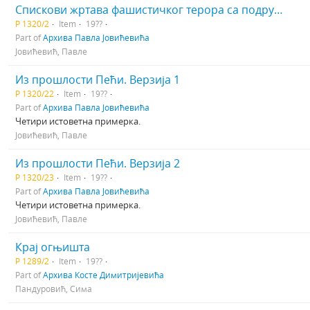
Спискови жртава фашистичког терора са подручја општине Пећ 1943. Додатак: на албанском језику за жртве албанске националности
Р 1320/2
Item
19??
Part of
Архива Павла Јовићевића
Јовићевић, Павле
Из прошлости Пећи. Верзија 1
Р 1320/22
Item
19??
Part of
Архива Павла Јовићевића
Четири истоветна примерка.
Јовићевић, Павле
Из прошлости Пећи. Верзија 2
Р 1320/23
Item
19??
Part of
Архива Павла Јовићевића
Четири истоветна примерка.
Јовићевић, Павле
Крај огњишта
Р 1289/2
Item
19??
Part of
Архива Косте Димитријевића
Пандуровић, Сима