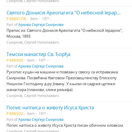
Смирнов, Сергей Николаевич
Святого Дiонисiя Ареопагита "О небесной Iерархiи"
Р 699/I/17/6
Item
19??
Part of
Архива Сергеја Смирнова
Препис из: Святого Дiонисiя Ареопагита "О небесной Iерархiи",
Москва, 1893.
Смирнов, Сергей Николаевич
Темски манастир Св. Ђорђа
Р 699/I/20
Item
19??
Part of
Архива Сергеја Смирнова
Рукопис куцан на машини и повезан у свеску са исправкама
Смирнова. Посвећена Његовом Преосвештенству Епископу
Нишком Господину д-ру Јовану. У књизи се садрже цртежи
манастира (планови, слике рељефа).
Смирнов, Сергей Николаевич
Попис натписа о животу Исуса Христа
Р 699/I/22
Item
19??
Part of
Архива Сергеја Смирнова
Попис натписа о животу Исуса Христа писан обичном оловком.
Смирнов, Сергей Николаевич