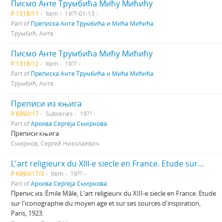
Писмо Анте Трумбића Мићу Мићићу
Р 1318/11
Item
19??-01-13
Part of
Преписка Анте Трумбића и Мића Мићића
Трумбић, Анте
Писмо Анте Трумбића Мићу Мићићу
Р 1318/12
Item
19??
Part of
Преписка Анте Трумбића и Мића Мићића
Трумбић, Анте
Преписи из књига
Р 699/I/17
Subseries
19??
Part of
Архива Сергеја Смирнова
Преписи књига
Смирнов, Сергей Николаевич
L'art religieurx du XIII-e siecle en France. Etude sur l'iconographie du moyen age et sur ses sources d'inspiration
Р 699/I/17/3
Item
19??
Part of
Архива Сергеја Смирнова
Препис из: Émile Mâle, L'art religieurx du XIII-e siecle en France. Etude
sur l'iconographie du moyen age et sur ses sources d'inspiration,
Paris, 1923.