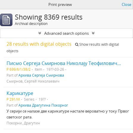
Print preview
Close
Showing 8369 results
Archival description
Advanced search options
28 results with digital objects
Show results with digital
objects
Писмо Сергеја Смирнова Николају Теофиловичу (Богдановичу) Мајендорфу
Р 699/II/1/38/2
Item
19??-03-26
Part of
Архива Сергеја Смирнова
Смирнов, Сергей Николаевич
Карикатуре
Р 291/VI
Series
19??
Part of
Архива Драгутина Покорног
У серији се налазе две карикатуре настале вероватно у току Првог
светског рата.
Покорни, Драгутин