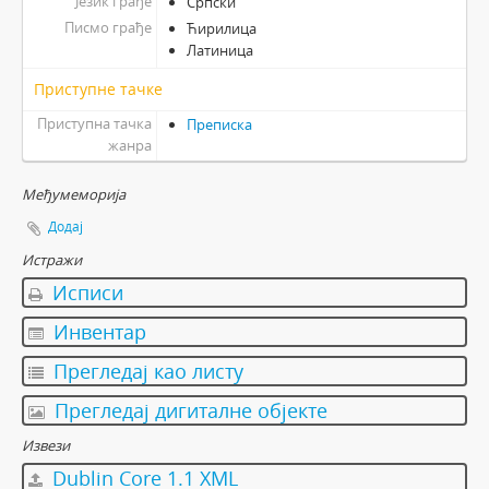
Језик грађе
Српски
Писмо грађе
Ћирилица
Латиница
Приступне тачке
Приступна тачка
Преписка
жанра
Међумеморија
Додај
Истражи
Исписи
Инвентар
Прегледај као листу
Прегледај дигиталне објекте
Извези
Dublin Core 1.1 XML