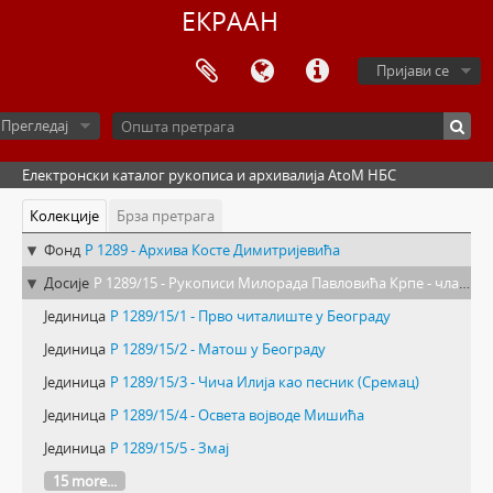
ЕКРААН
Пријави се
Прегледај
Електронски каталог рукописа и архивалија AtoM НБС
Колекције
Брза претрага
Фонд
Р 1289 - Архива Косте Димитријевића
Досије
Р 1289/15 - Рукописи Милорада Павловића Крпе - чланци и сећања
Јединица
Р 1289/15/1 - Прво читалиште у Београду
Јединица
Р 1289/15/2 - Матош у Београду
Јединица
Р 1289/15/3 - Чича Илија као песник (Сремац)
Јединица
Р 1289/15/4 - Освета војводе Мишића
Јединица
Р 1289/15/5 - Змај
15 more...