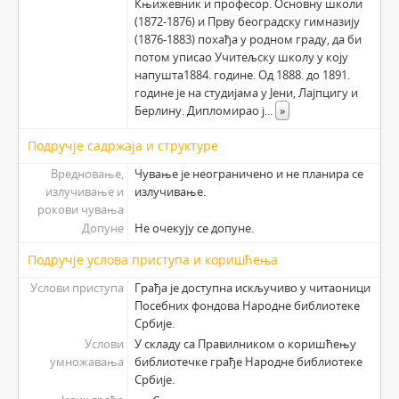
Књижевник и професор. Основну школи
(1872-1876) и Прву београдску гимназију
(1876-1883) похађа у родном граду, да би
потом уписао Учитељску школу у коју
напушта1884. године. Од 1888. до 1891.
године је на студијама у Јени, Лајпцигу и
Берлину. Дипломирао ј
...
»
Подручје садржаја и структуре
Вредновање,
Чување је неограничено и не планира се
излучивање и
излучивање.
рокови чувања
Допуне
Не очекују се допуне.
Подручје услова приступа и коришћења
Услови приступа
Грађа је доступна искључиво у читаоници
Посебних фондова Народне библиотеке
Србије.
Услови
У складу са Правилником о коришћењу
умножавања
библиотечке грађе Народне библиотеке
Србије.