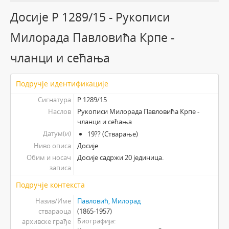
Досије Р 1289/15 - Рукописи
Милорада Павловића Крпе -
чланци и сећања
Подручје идентификације
Сигнатура
Р 1289/15
Наслов
Рукописи Милорада Павловића Крпе -
чланци и сећања
Датум(и)
19?? (Стварање)
Ниво описа
Досије
Обим и носач
Досије садржи 20 јединица.
записа
Подручје контекста
Назив/Име
Павловић, Милорад
ствараоца
(1865-1957)
Биографија
архивске грађе