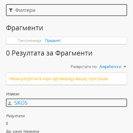
Филтери
Фрагменти
Таксономија
Предмет
0 Резултатa за Фрагменти
Разврстати по:
Алфабетски
Нема резултата који одговорају вашој претрази
Извези
SKOS
Резултати
0
Бр. ужих термина