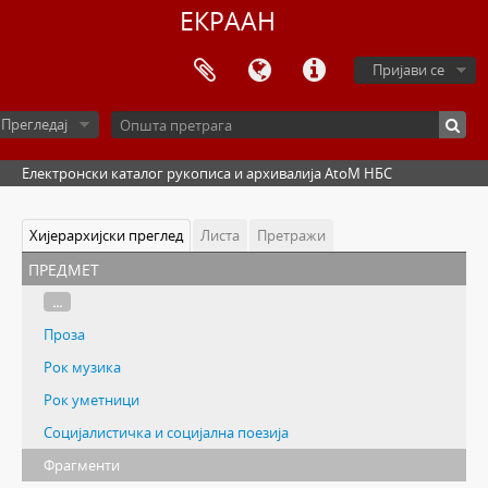
ЕКРААН
Пријави се
Прегледај
Електронски каталог рукописа и архивалија AtoM НБС
Хијерархијски преглед
Листа
Претражи
предмет
...
Проза
Рок музика
Рок уметници
Социјалистичка и социјална поезија
Фрагменти