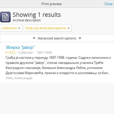
Print preview
Close
Showing 1 results
Archival description
Collection
Only top-level descriptions
Advanced search options
Збирка "Јавор"
Р 1312
Collection
1897-1998
Грађа је настала у периоду 1897-1998. године. Садржи записнике и
правила дружине "Јавор", списак некадашњих ученика Треће
београдске гимназије, белешке Александра Лебла, успомене
Драгослава Марковића, приказ о младости и школовању са био...
Лебл, Александар