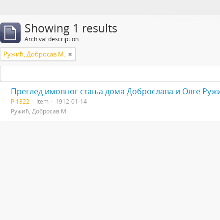
Showing 1 results
Archival description
Ружић, Добросав М.
Преглед имовног стања дома Доброслава и Олге Руж
Р 1322
Item
1912-01-14
Ружић, Добросав М.