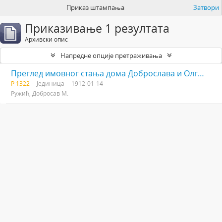
Приказ штампања
Затвори
Приказивање 1 резултата
Архивски опис
Напредне опције претраживања
Преглед имовног стања дома Доброслава и Олге Ружића
Р 1322
Јединица
1912-01-14
Ружић, Добросав М.