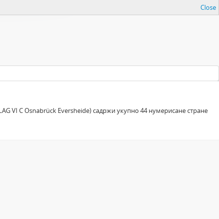
Close
AG VI C Osnabrück Eversheide) садржи укупно 44 нумерисане стране