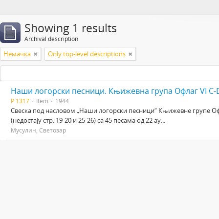
Showing 1 results
Archival description
Немачка
Only top-level descriptions
Наши логорски песници. Књижевна група Офлаг VI C-
Р 1317
Item
1944
Свеска под насловом „Наши логорски песници“ Књижевне групе Офла
(недостају стр: 19-20 и 25-26) са 45 песама од 22 ау...
Мусулин, Светозар