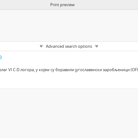
Print preview
Advanced search options
D
г VI C-D логора, у којем су боравили југославенски заробљеници (OFL