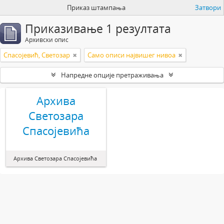
Приказ штампања
Затвори
Приказивање 1 резултата
Архивски опис
Спасојевић, Светозар
Само описи највишег нивоа
Напредне опције претраживања
Архива
Светозара
Спасојевића
Архива Светозара Спасојевића