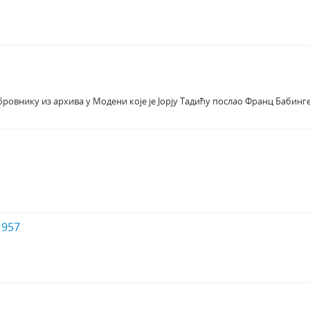
убровнику из архива у Модени које је Јорју Тадићу послао Франц Бабинг
1957