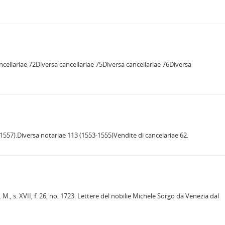
ncellariae 72Diversa cancellariae 75Diversa cancellariae 76Diversa
57).Diversa notariae 113 (1553-1555)Vendite di cancelariae 62.
M. M., s. XVII, f. 26, no. 1723. Lettere del nobilie Michele Sorgo da Venezia dal