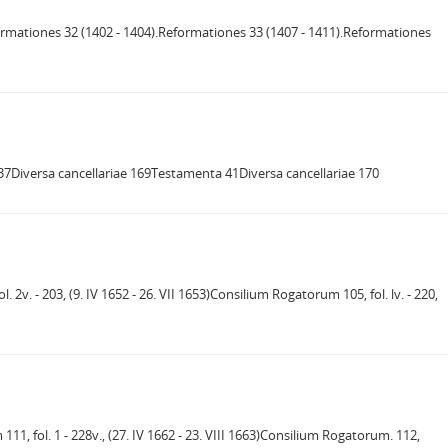
formationes 32 (1402 - 1404).Reformationes 33 (1407 - 1411).Reformationes
137Diversa cancellariae 169Testamenta 41Diversa cancellariae 170
. 2v. - 203, (9. IV 1652 - 26. VII 1653)Consilium Rogatorum 105, fol. lv. - 220,
111, fol. 1 - 228v., (27. IV 1662 - 23. VIII 1663)Consilium Rogatorum. 112,