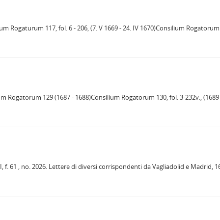
ium Rogaturum 117, fol. 6 - 206, (7. V 1669 - 24. IV 1670)Consilium Rogatorum. 1
silium Rogatorum 129 (1687 - 1688)Consilium Rogatorum 130, fol. 3-232v., (1
I, f. 61 , no. 2026. Lettere di diversi corrispondenti da Vagliadolid e Madrid, 160