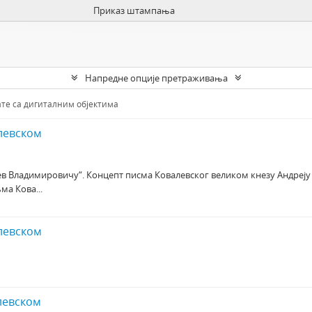
Приказ штампања
Напредне опције претраживања
те са дигиталним објектима
левском
ев Владимировичу“. Концепт писма Ковалевског великом кнезу Андреј
а Кова...
левском
левском