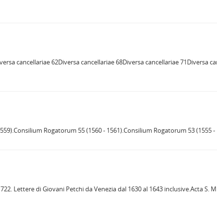
versa cancellariae 62Diversa cancellariae 68Diversa cancellariae 71Diversa ca
59).Consilium Rogatorum 55 (1560 - 1561).Consilium Rogatorum 53 (1555 - 15
no. 1722. Lettere di Giovani Petchi da Venezia dal 1630 al 1643 inclusivе.Acta S. 