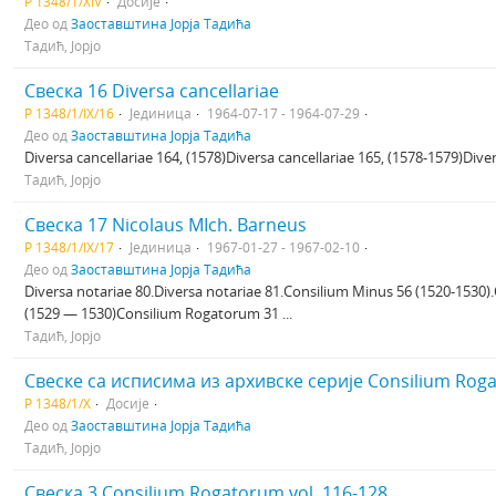
Р 1348/1/XIV
Досије
Део од
Заоставштина Јорја Тадића
Тадић, Јорјо
Свеска 16 Diversa cancellariae
Р 1348/1/IX/16
Јединица
1964-07-17 - 1964-07-29
Део од
Заоставштина Јорја Тадића
Diversa cancellariae 164, (1578)Diversa cancellariae 165, (1578-1579)Diver
Тадић, Јорјо
Свеска 17 Nicolaus MIch. Barneus
Р 1348/1/IX/17
Јединица
1967-01-27 - 1967-02-10
Део од
Заоставштина Јорја Тадића
Diversa notariae 80.Diversa notariae 81.Consilium Мinus 56 (1520-153
(1529 — 1530)Consilium Rogatorum 31 ...
Тадић, Јорјо
Свеске са исписима из архивске серије Consilium Rog
Р 1348/1/X
Досије
Део од
Заоставштина Јорја Тадића
Тадић, Јорјо
Свеска 3 Consilium Rogatorum vol. 116-128