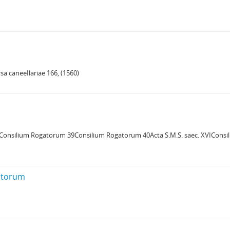
sa caneeIlariae 166, (1560)
0).Consilium Rogatorum 39Consilium Rogatorum 40Acta S.M.S. sаес. XVICons
atorum