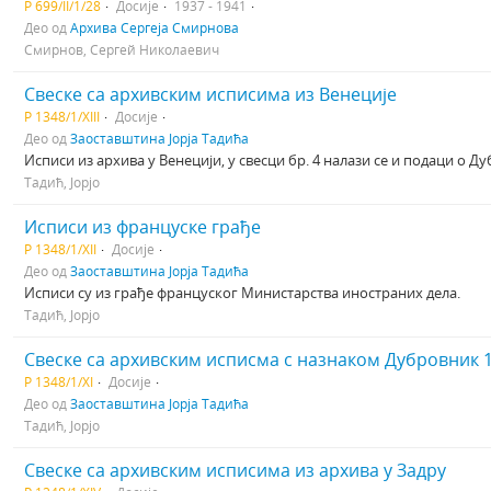
Р 699/II/1/28
Досије
1937 - 1941
Део од
Архива Сергеја Смирнова
Смирнов, Сергей Николаевич
Свеске са архивским исписима из Венеције
Р 1348/1/XIII
Досије
Део од
Заоставштина Јорја Тадића
Исписи из архива у Венецији, у свесци бр. 4 налази се и подаци о Д
Тадић, Јорјо
Исписи из француске грађе
Р 1348/1/XII
Досије
Део од
Заоставштина Јорја Тадића
Исписи су из грађе француског Министарства иностраних дела.
Тадић, Јорјо
Свеске са архивским исписма с назнаком Дубровник 
Р 1348/1/XI
Досије
Део од
Заоставштина Јорја Тадића
Тадић, Јорјо
Свеске са архивским исписима из архива у Задру