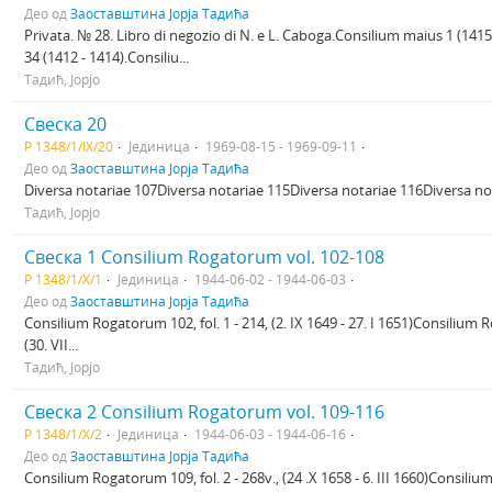
Део од
Заоставштина Јорја Тадића
Privata. № 28. Libro di negozio di N. e L. Caboga.Consilium maius 1 (141
34 (1412 - 1414).Consiliu...
Тадић, Јорјо
Свеска 20
Р 1348/1/IX/20
Јединица
1969-08-15 - 1969-09-11
Део од
Заоставштина Јорја Тадића
Diversa notariae 107Diversa notariae 115Diversa notariae 116Diversa not
Тадић, Јорјо
Свеска 1 Consilium Rogatorum vol. 102-108
Р 1348/1/X/1
Јединица
1944-06-02 - 1944-06-03
Део од
Заоставштина Јорја Тадића
Consilium Rogatorum 102, fol. 1 - 214, (2. IX 1649 - 27. I 1651)Consilium Ro
(30. VII...
Тадић, Јорјо
Свеска 2 Consilium Rogatorum vol. 109-116
Р 1348/1/X/2
Јединица
1944-06-03 - 1944-06-16
Део од
Заоставштина Јорја Тадића
Consilium Rogatorum 109, fol. 2 - 268v., (24 .X 1658 - 6. III 1660)Consilium