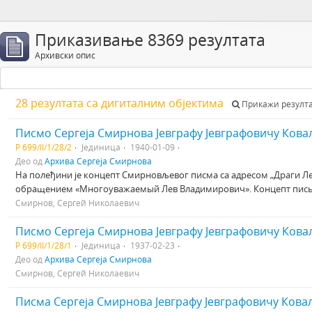
Приказивање 8369 резултата
Архивски опис
28 резултата са дигиталним објектима
Прикажи резулта
Писмо Сергеја Смирнова Јевграфу Јевграфовичу Кова
Р 699/II/1/28/2
Јединица
1940-01-09
Део од
Архива Сергеја Смирнова
На полеђини је концепт Смирновљевог писма са адресом „Драги Л
обращением «Многоуважаемый Лев Владимирович». Концепт письм
Смирнов, Сергей Николаевич
Писмо Сергеја Смирнова Јевграфу Јевграфовичу Кова
Р 699/II/1/28/1
Јединица
1937-02-23
Део од
Архива Сергеја Смирнова
Смирнов, Сергей Николаевич
Писма Сергеја Смирнова Јевграфу Јевграфовичу Кова