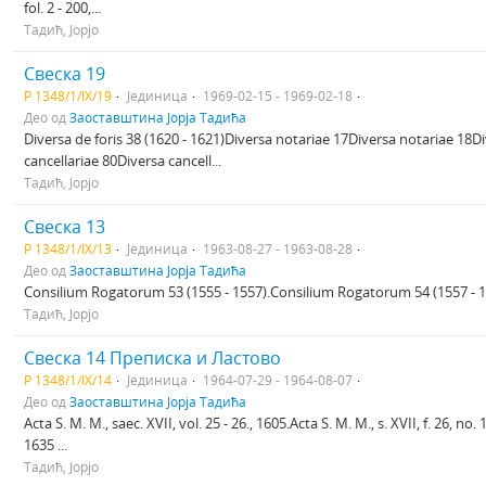
fol. 2 - 200,...
Тадић, Јорјо
Свеска 19
Р 1348/1/IX/19
Јединица
1969-02-15 - 1969-02-18
Део од
Заоставштина Јорја Тадића
Diversa de foris 38 (1620 - 1621)Diversa notariae 17Diversa notariae 18Di
cancellariae 80Diversa cancell...
Тадић, Јорјо
Свеска 13
Р 1348/1/IX/13
Јединица
1963-08-27 - 1963-08-28
Део од
Заоставштина Јорја Тадића
Consilium Rogatorum 53 (1555 - 1557).Consilium Rogatorum 54 (1557 - 15
Тадић, Јорјо
Свеска 14 Преписка и Ластово
Р 1348/1/IX/14
Јединица
1964-07-29 - 1964-08-07
Део од
Заоставштина Јорја Тадића
Acta S. M. M., saec. XVII, vol. 25 - 26., 1605.Acta S. M. M., s. XVII, f. 26, 
1635 ...
Тадић, Јорјо