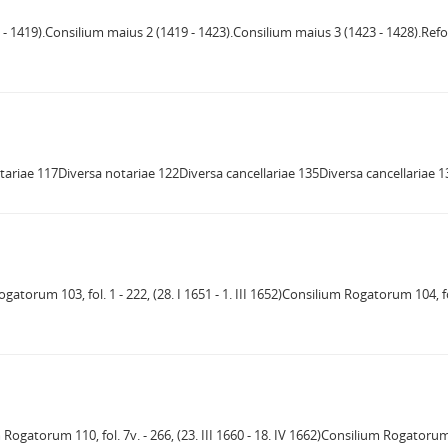
5 - 1419).Consilium maius 2 (1419 - 1423).Consilium maius 3 (1423 - 1428).Re
ariae 117Diversa notariae 122Diversa cancellariae 135Diversa cancellariae 
gatorum 103, fol. 1 - 222, (28. I 1651 - 1. III 1652)Consilium Rogatorum 104, fol
 Rogatorum 110, fol. 7v. - 266, (23. III 1660 - 18. IV 1662)Consilium Rogatorum 