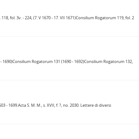
18, fol. 3v. - 224, (7. V 1670 - 17. VII 1671)Consilium Rogatorum 119, fol. 2
689 - 1690)Consilium Rogatorum 131 (1690 - 1692)Consilium Rogatorum 132,
3 - 1699.Acta S. M. M., s. XVII, f. ?, no. 2030. Lettere di diversi