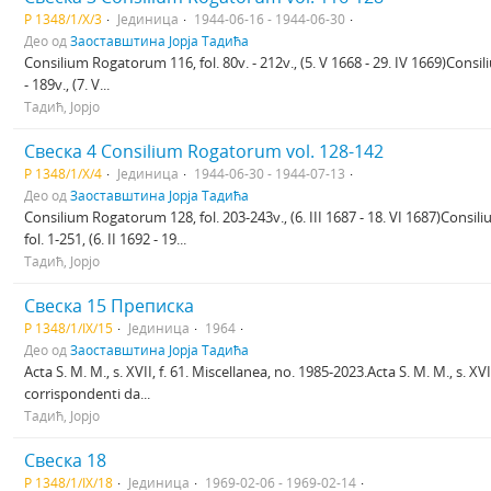
Р 1348/1/X/3
Јединица
1944-06-16 - 1944-06-30
Део од
Заоставштина Јорја Тадића
Consilium Rogatorum 116, fol. 80v. - 212v., (5. V 1668 - 29. IV 1669)Consil
- 189v., (7. V...
Тадић, Јорјо
Свеска 4 Consilium Rogatorum vol. 128-142
Р 1348/1/X/4
Јединица
1944-06-30 - 1944-07-13
Део од
Заоставштина Јорја Тадића
Consilium Rogatorum 128, fol. 203-243v., (6. III 1687 - 18. VI 1687)Con
fol. 1-251, (6. II 1692 - 19...
Тадић, Јорјо
Свеска 15 Преписка
Р 1348/1/IX/15
Јединица
1964
Део од
Заоставштина Јорја Тадића
Acta S. M. M., s. XVII, f. 61. Miscellanea, no. 1985-2023.Acta S. M. M., s. XVI
corrispondenti da...
Тадић, Јорјо
Свеска 18
Р 1348/1/IX/18
Јединица
1969-02-06 - 1969-02-14