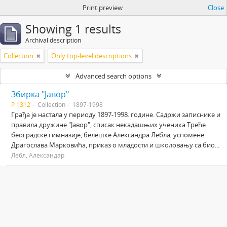
Print preview
Close
Showing 1 results
Archival description
Collection
Only top-level descriptions
Advanced search options
Збирка "Јавор"
Р 1312
Collection
1897-1998
Грађа је настала у периоду 1897-1998. године. Садржи записнике и
правила дружине "Јавор", списак некадашњих ученика Треће
београдске гимназије, белешке Александра Лебла, успомене
Драгослава Марковића, приказ о младости и школовању са био...
Лебл, Александар