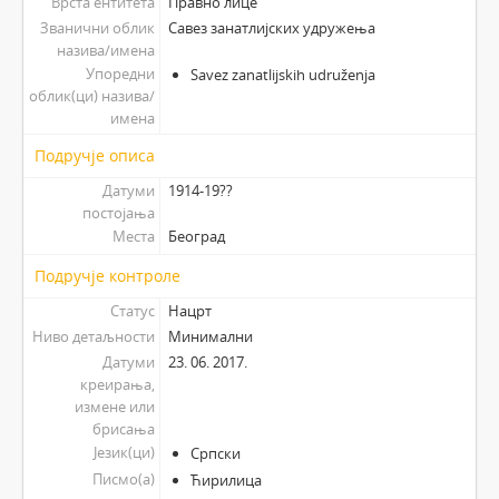
Врста ентитета
Правно лице
Званични облик
Савез занатлијских удружења
назива/имена
Упоредни
Savez zanatlijskih udruženja
облик(ци) назива/
имена
Подручје описа
Датуми
1914-19??
постојања
Места
Београд
Подручје контроле
Статус
Нацрт
Ниво детаљности
Минимални
Датуми
23. 06. 2017.
креирања,
измене или
брисања
Језик(ци)
Српски
Писмо(а)
Ћирилица