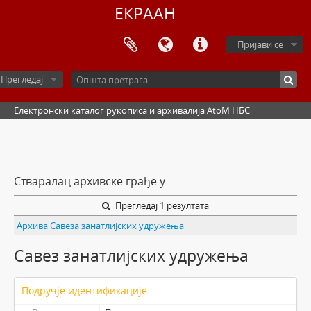
ЕКРААН
Пријави се
Прегледај
Електронски каталог рукописа и архивалија AtoM НБС
Стваралац архивске грађе у
Прегледај 1 резултата
Архива Савеза занатлијских удружења
Савез занатлијских удружења
Подручје идентификације