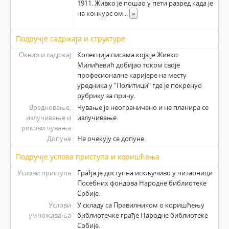
1911. Живко је пошао у пети разред када је
на конкурс ом
...
»
Подручје садржаја и структуре
Оквир и садржај
Колекција писама која је Живко
Милићевић добијао током своје
професионалне каријере на месту
уредника у ”Политици” где је покренуо
рубрику за причу.
Вредновање,
Чување је неограничено и не планира се
излучивање и
излучивање.
рокови чувања
Допуне
Не очекују се допуне.
Подручје услова приступа и коришћења
Услови приступа
Грађа је доступна искључиво у читаоници
Посебних фондова Народне библиотеке
Србије.
Услови
У складу са Правилником о коришћењу
умножавања
библиотечке грађе Народне библиотеке
Србије.