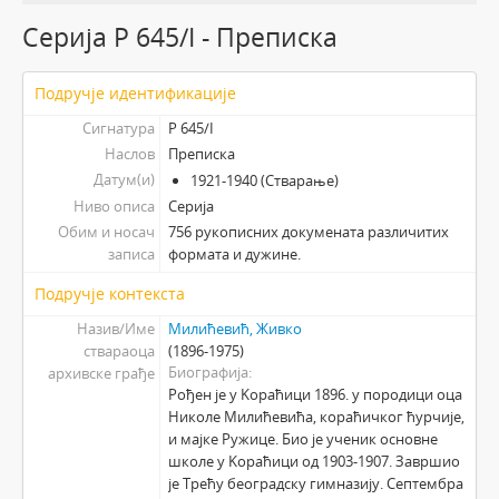
Серија Р 645/I - Преписка
Подручје идентификације
Сигнатура
Р 645/I
Наслов
Преписка
Датум(и)
1921-1940 (Стварање)
Ниво описа
Серија
Обим и носач
756 рукописних докумената различитих
записа
формата и дужине.
Подручје контекста
Назив/Име
Милићевић, Живко
ствараоца
(1896-1975)
Биографија
архивске грађе
Рођен је у Kораћици 1896. у породици оца
Николе Милићевића, кораћичког ћурчије,
и мајке Ружице. Био је ученик основне
школе у Kораћици од 1903-1907. Завршио
је Трећу београдску гимназију. Септембра