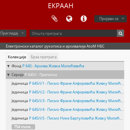
ЕКРААН
Пријави се
Прегледај
Електронски каталог рукописа и архивалија AtoM НБС
Колекције
Брза претрага
Фонд
Р 645 - Архива Живка Милићевића
Серија
Р 645/I - Преписка
Јединица
Р 645/I/1 - Писмо Фране Алфиревића Живку Милићевићу
Јединица
Р 645/I/2 - Писмо Фране Алфиревића Живку Милићевићу
Јединица
Р 645/I/3 - Писмо Фране Алфиревића Живку Милићевићу
Јединица
Р 645/I/4 - Писмо Фране Алфиревића Живку Милићевићу
Јединица
Р 645/I/5 - Писмо Нике Бартуловића Живку Милићевићу
754 more...