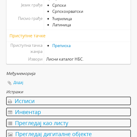
Језик грађе
Српски
Српскохрватски
Писмо грађе
Ћирилица
Латиница
Приступне тачке
Приступна тачка
Преписка
жанра
Извори
Лисни каталог НБС.
Међумеморија
Додај
Истражи
Исписи
Инвентар
Прегледај као листу
Прегледај дигиталне објекте