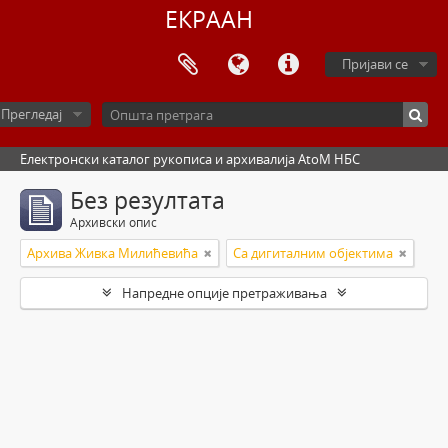
ЕКРААН
Пријави се
Прегледај
Електронски каталог рукописа и архивалија AtoM НБС
Без резултата
Архивски опис
Архива Живка Милићевића
Са дигиталним објектима
Напредне опције претраживања