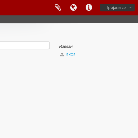
Пријави се
Извези
SKOS