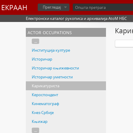
ЕКРААН
Прегледај
Електронски каталог рукописа и архивалија AtoM НБС
Кари
actor occupations
...
Институција културе
Историчар
Историчар књижевности
Историчар уметности
Карикатуриста
Кероспондент
Кинематограф
Кнез Србије
Књижар
...