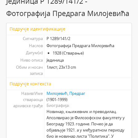
Јединица Р 1289/141/2 -
Фотографија Предрага Милојевића
Подручје идентификације
Сигнатура
Р 1289/141/2
Наслов
Фотографија Предрага Милојевића
Датум(и)
1928 (Стварање)
Ниво описа
Јединица
Обим и носач
1лист; 23х13 cm
записа
Подручје контекста
Назив/Име
Милојевић, Предраг
ствараоца
(1901-1999)
Биографија
архивске грађе
Новинар, књижевник и преводилац.
Апсолвирао је Филозофском факултету у
Београду 1923. године. Почео је да
објављује 1921. а у међуратном периоду
био је новинар листа "Политика". У