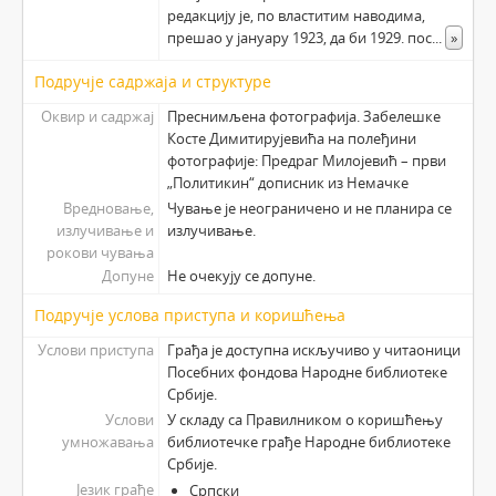
редакцију је, по властитим наводима,
прешао у јануару 1923, да би 1929. пос
...
»
Подручје садржаја и структуре
Оквир и садржај
Преснимљена фотографија. Забелешке
Косте Димитирујевића на полеђини
фотографије: Предраг Милојевић – први
„Политикин“ дописник из Немачке
Вредновање,
Чување је неограничено и не планира се
излучивање и
излучивање.
рокови чувања
Допуне
Не очекују се допуне.
Подручје услова приступа и коришћења
Услови приступа
Грађа је доступна искључиво у читаоници
Посебних фондова Народне библиотеке
Србије.
Услови
У складу са Правилником о коришћењу
умножавања
библиотечке грађе Народне библиотеке
Србије.
Језик грађе
Српски