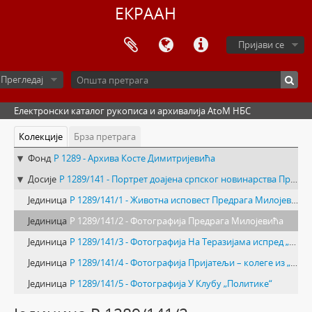
ЕКРААН
Пријави се
Прегледај
Електронски каталог рукописа и архивалија AtoM НБС
Колекције
Брза претрага
Фонд
Р 1289 - Архива Косте Димитријевића
Досије
Р 1289/141 - Портрет доајена српског новинарства Предрага Милојевића
Јединица
Р 1289/141/1 - Животна исповест Предрага Милојевића
Јединица
Р 1289/141/2 - Фотографија Предрага Милојевића
Јединица
Р 1289/141/3 - Фотографија На Теразијама испред „Прашке банке“
Јединица
Р 1289/141/4 - Фотографија Пријатељи – колеге из „Политике“ на окупу у кафани „Бумс келер“, Зетска 2
Јединица
Р 1289/141/5 - Фотографија У Клубу „Политике“