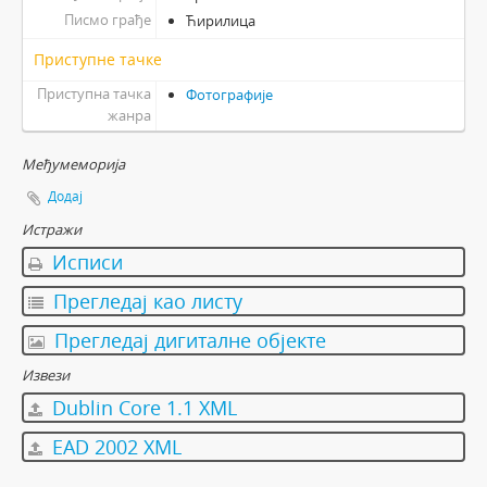
Писмо грађе
Ћирилица
Приступне тачке
Приступна тачка
Фотографије
жанра
Међумеморија
Додај
Истражи
Исписи
Прегледај као листу
Прегледај дигиталне објекте
Извези
Dublin Core 1.1 XML
EAD 2002 XML