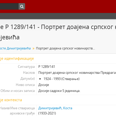
е Р 1289/141 - Портрет доајена српско
јевића
осте Димитријевића
Портрет доајена српског новинарства Предрага Милојевића
је идентификације
Сигнатура
Р 1289/141
Наслов
Портрет доајена српског новинарства Предраг
Датум(и)
1924 - 1993 (Стварање)
Ниво описа
Досије
Обим и носач записа
Досије садржи 5 јединица.
је контекста
Назив/Име ствараоца
Димитријевић, Коста
архивске грађе
(1933-2021)