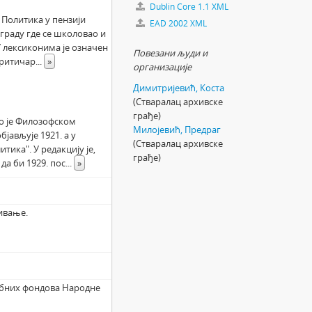
Dublin Core 1.1 XML
 Политика у пензији
EAD 2002 XML
ограду где се школовао и
 лексиконима је означен
Повезани људи и
критичар
...
»
организације
Димитријевић, Коста
(Стваралац архивске
грађе)
о је Филозофском
Милојевић, Предраг
бјављује 1921. а у
(Стваралац архивске
тика". У редакцију је,
грађе)
да би 1929. пос
...
»
ивање.
ебних фондова Народне