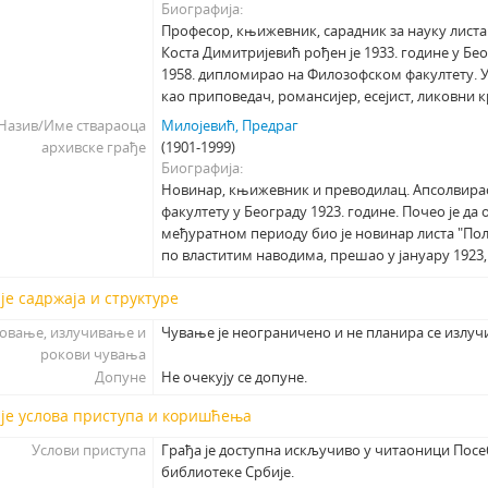
Биографија
Професор, књижевник, сарадник за науку листа
Коста Димитријевић рођен је 1933. године у Бе
1958. дипломирао на Филозофском факултету. У
као приповедач, романсијер, есејист, ликовни 
Назив/Име ствараоца
Милојевић, Предраг
архивске грађе
(1901-1999)
Биографија
Новинар, књижевник и преводилац. Апсолвира
факултету у Београду 1923. године. Почео је да о
међуратном периоду био је новинар листа "Поли
по властитим наводима, прешао у јануару 1923, 
је садржаја и структуре
овање, излучивање и
Чување је неограничено и не планира се излуч
рокови чувања
Допуне
Не очекују се допуне.
је услова приступа и коришћења
Услови приступа
Грађа је доступна искључиво у читаоници Пос
библиотеке Србије.