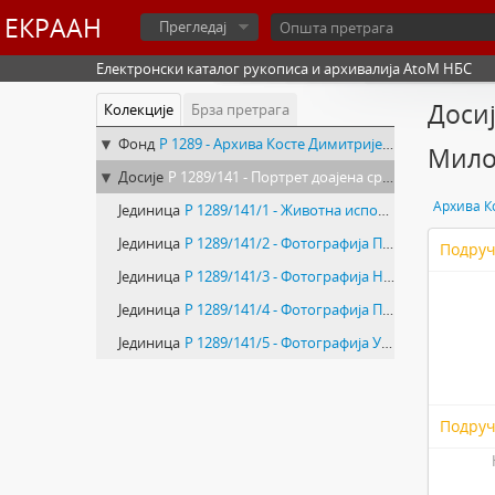
ЕКРААН
Прегледај
Електронски каталог рукописа и архивалија AtoM НБС
Досиј
Колекције
Брза претрага
Фонд
Р 1289 - Архива Косте Димитријевића
Мило
Досије
Р 1289/141 - Портрет доајена српског новинарства Предрага Милојевића
Архива К
Јединица
Р 1289/141/1 - Животна исповест Предрага Милојевића
Јединица
Р 1289/141/2 - Фотографија Предрага Милојевића
Подруч
Јединица
Р 1289/141/3 - Фотографија На Теразијама испред „Прашке банке“
Јединица
Р 1289/141/4 - Фотографија Пријатељи – колеге из „Политике“ на окупу у кафани „Бумс келер“, Зетска 2
Јединица
Р 1289/141/5 - Фотографија У Клубу „Политике“
Подруч