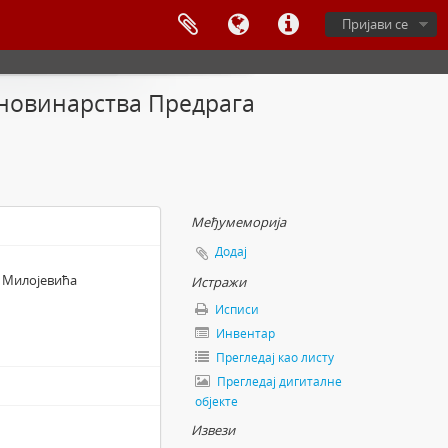
Пријави се
г новинарства Предрага
Међумеморија
Додај
а Милојевића
Истражи
Исписи
Инвентар
Прегледај као листу
Прегледај дигиталне
објекте
Извези