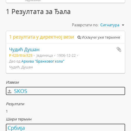
1 Резултатa за Ђала
Разврстати по:
Сигнатура
1 резултата у директној вези
Искључи уже термине
Чудић Душан
Р 420/III/а/329
Јединица
1906-12-22
Део од
Архива "Бранковог кола"
Чудић, Душан
Извези
SKOS
Резултати
1
Шири термин
Србија