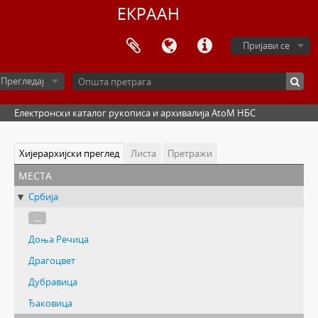
ЕКРААН
Пријави се
Прегледај
Електронски каталог рукописа и архивалија AtoM НБС
Хијерархијски преглед
Листа
Претражи
места
Србија
...
Доња Речица
Драгоцвет
Дубравица
Ђаковица