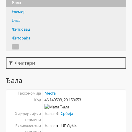
Ђала
Елемир
Ечка
Житковац
Житорађа
...
Филтери
Ђала
Таксономија
Места
Код
46.140593, 20.159653
Ђала
BT
Србија
Хијерархијски
термини
Ђала
Еквивалентни
UF Gyála
термини