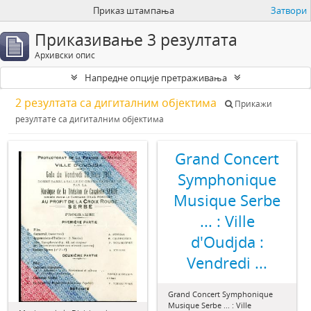
Приказ штампања
Затвори
Приказивање 3 резултата
Архивски опис
Напредне опције претраживања
2 резултата са дигиталним објектима
Прикажи
резултате са дигиталним објектима
Grand Concert
Symphonique
Musique Serbe
... : Ville
d'Oudjda :
Vendredi ...
Grand Concert Symphonique
Musique Serbe ... : Ville