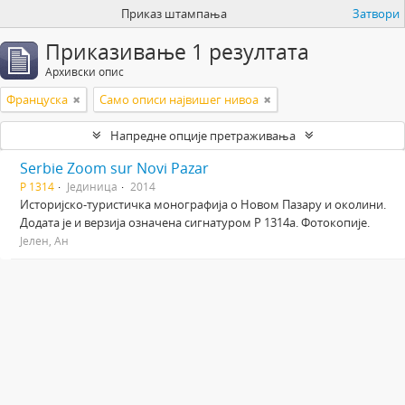
Приказ штампања
Затвори
Приказивање 1 резултата
Архивски опис
Француска
Само описи највишег нивоа
Напредне опције претраживања
Serbie Zoom sur Novi Pazar
Р 1314
Јединица
2014
Историјско-туристичка монографија о Новом Пазару и околини.
Додата је и верзија означена сигнатуром Р 1314а. Фотокопије.
Јелен, Ан