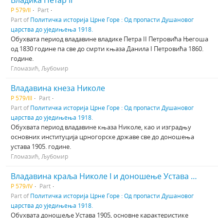
Владика Петар II
Р 579/II
Part
Part of
Политичка историја Црне Горе : Од пропасти Душановог
царства до уједињења 1918.
Обухвата период владавине владике Петра II Петровића Његоша
од 1830 године па све до смрти књаза Данила I Петровића 1860.
године.
Гломазић, Љубомир
Владавина кнеза Николе
Р 579/III
Part
Part of
Политичка историја Црне Горе : Од пропасти Душановог
царства до уједињења 1918.
Обухвата период владавине књаза Николе, као и изградњу
основних институција црногорске државе све до доношења
устава 1905. године.
Гломазић, Љубомир
Владавина краља Николе I и доношење Устава 1905. године.
Р 579/IV
Part
Part of
Политичка историја Црне Горе : Од пропасти Душановог
царства до уједињења 1918.
Обухвата доношеље Устава 1905, основне карактеристике