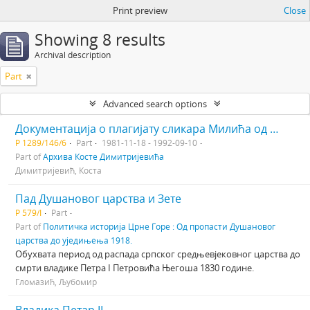
Print preview
Close
Showing 8 results
Archival description
Part
Advanced search options
Документација о плагијату сликара Милића од Мачве рукописа књижевника Косте Димитријевића „Животопис Милића од Мачве“
Р 1289/146/6
Part
1981-11-18 - 1992-09-10
Part of
Архива Косте Димитријевића
Димитријевић, Коста
Пад Душановог царства и Зете
Р 579/I
Part
Part of
Политичка историја Црне Горе : Од пропасти Душановог
царства до уједињења 1918.
Обухвата период од распада српског средњевјековног царства до
смрти владике Петра I Петровића Његоша 1830 године.
Гломазић, Љубомир