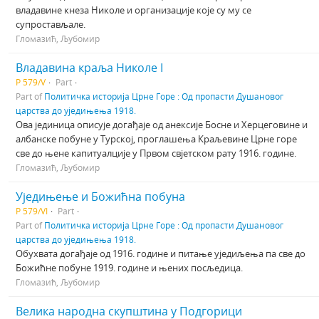
владавине кнеза Николе и организације које су му се
супростављале.
Гломазић, Љубомир
Владавина краља Николе I
Р 579/V
Part
Part of
Политичка историја Црне Горе : Од пропасти Душановог
царства до уједињења 1918.
Ова јединица описује догађаје од анексије Босне и Херцеговине и
албанске побуне у Турској, проглашења Краљевине Црне горе
све до њене капитуалције у Првом свјетском рату 1916. године.
Гломазић, Љубомир
Уједињење и Божићна побуна
Р 579/VI
Part
Part of
Политичка историја Црне Горе : Од пропасти Душановог
царства до уједињења 1918.
Обухвата догађаје од 1916. године и питање уједиљења па све до
Божићне побуне 1919. године и њених посљедица.
Гломазић, Љубомир
Велика народна скупштина у Подгорици