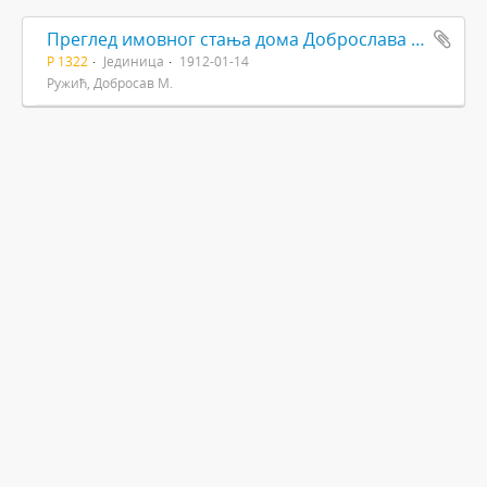
Преглед имовног стања дома Доброслава и Олге Ружића
Р 1322
Јединица
1912-01-14
Ружић, Добросав М.