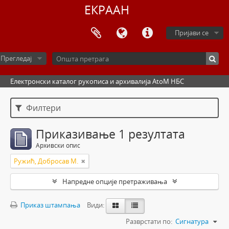
ЕКРААН
Пријави се
Прегледај
Електронски каталог рукописа и архивалија AtoM НБС
Филтери
Приказивање 1 резултата
Архивски опис
Ружић, Добросав М.
Напредне опције претраживања
Приказ штампања
Види:
Разврстати по:
Сигнатура