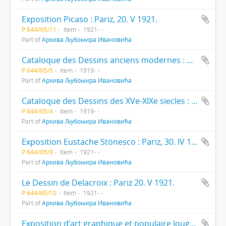
Exposition Picaso : Pariz, 20. V 1921.
Р 644/III5/11
Item
1921-
Part of
Архива Љубомира Ивановића
Cataloque des Dessins anciens modernes : Paris, 1919.
Р 644/III5/5
Item
1919-
Part of
Архива Љубомира Ивановића
Cataloque des Dessins des XVe-XIXe siecles : Paris, 1919.
Р 644/III5/4
Item
1919-
Part of
Архива Љубомира Ивановића
Exposition Eustache Stönesco : Pariz, 30. IV 1921.
Р 644/III5/9
Item
1921-
Part of
Архива Љубомира Ивановића
Le Dessin de Delacroix : Pariz 20. V 1921.
Р 644/III5/10
Item
1921-
Part of
Архива Љубомира Ивановића
Exposition dʼart graphique et populaire Jougoslave de la collection du Musée de Zagreb : Metz