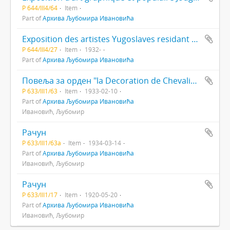
Р 644/III4/64
Item
Part of
Архива Љубомира Ивановића
Exposition des artistes Yugoslaves residant en France : Paris, 3 au 7 XI 1932.
Р 644/III4/27
Item
1932-
Part of
Архива Љубомира Ивановића
Повеља за орден "la Decoration de Chevalier de l`Orde Natonal de la Legion d`honneur" No 43853
Р 633/III1/63
Item
1933-02-10
Part of
Архива Љубомира Ивановића
Ивановић, Љубомир
Рачун
Р 633/III1/63а
Item
1934-03-14
Part of
Архива Љубомира Ивановића
Ивановић, Љубомир
Рачун
Р 633/III1/17
Item
1920-05-20
Part of
Архива Љубомира Ивановића
Ивановић, Љубомир