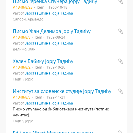
Писмо Френка Спунера Јорју Тадићу
Р 1348/8/23
Item
1960-10-18
Part of
Заоставштина Јорја Тадића
Сапори, Армандо
Писмо Жан Делимоа Јорју Тадићу
Р 1348/8/8
Item
1959-08-24
Part of
Заоставштина Јорја Тадића
Делимо, Жан
Хелен Бабику Јорју Тадићу
Р 1348/8/2
Item
1959-10-26
Part of
Заоставштина Јорја Тадића
Тадић, Јорјо
Институт за словенске студије Јорју Тадићу
Р 1348/8/3
Item
1929-11-21
Part of
Заоставштина Јорја Тадића
Писмо упућено од библиотекара института (потпис
нечитак).
Тадић, Јорјо