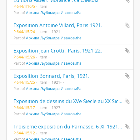
Editions Albert Morance : са сликом
Р 644/III10/5
Item
Part of
Архива Љубомира Ивановића
Exposition Antoine Villard, Paris 1921.
Р 644/III5/24
Item
1921-
Part of
Архива Љубомира Ивановића
Exposition Jean Crotti : Paris, 1921-22.
Р 644/III5/26
Item
Part of
Архива Љубомира Ивановића
Exposition Bonnard, Paris, 1921.
Р 644/III5/25
Item
1921-
Part of
Архива Љубомира Ивановића
Exposition de dessins du XVe Siecle au XX Sicele : Paris, 1927.
Р 644/III5/17
Item
1927-
Part of
Архива Љубомира Ивановића
Troisieme exposition du Parnasse, 6-XII 1921 - 20 .I 1922.
Р 644/III5/12
Item
Part of
Архива Љубомира Ивановића