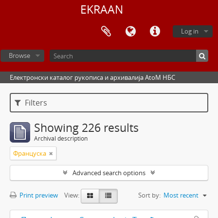
EKRAAN
Log in
Browse
Електронски каталог рукописа и архивалија AtoM НБС
Filters
Showing 226 results
Archival description
Француска
Advanced search options
Print preview
View:
Sort by:
Most recent