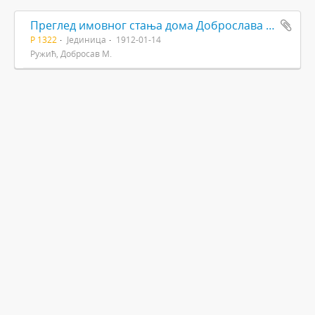
Преглед имовног стања дома Доброслава и Олге Ружића
Р 1322
Јединица
1912-01-14
Ружић, Добросав М.