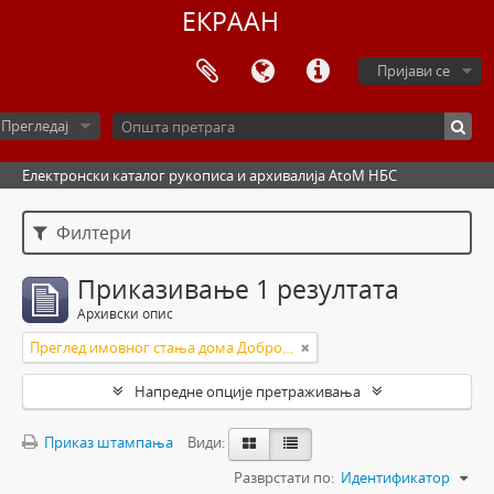
ЕКРААН
Пријави се
Прегледај
Електронски каталог рукописа и архивалија AtoM НБС
Филтери
Приказивање 1 резултата
Архивски опис
Преглед имовног стања дома Доброслава и Олге Ружића
Напредне опције претраживања
Приказ штампања
Види:
Разврстати по:
Идентификатор