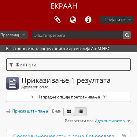
ЕКРААН
Пријави се
Прегледај
Електронски каталог рукописа и архивалија AtoM НБС
Филтери
Приказивање 1 резултата
Архивски опис
Напредне опције претраживања
Приказ штампања
Види:
Разврстати по:
Идентификатор
Преглед имовног стања дома Доброслава и Олге Ружића