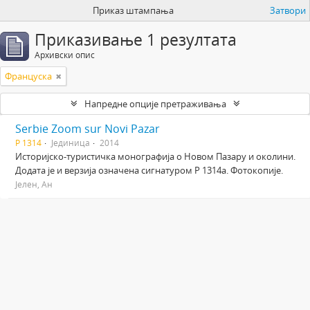
Приказ штампања
Затвори
Приказивање 1 резултата
Архивски опис
Француска
Напредне опције претраживања
Serbie Zoom sur Novi Pazar
Р 1314
Јединица
2014
Историјско-туристичка монографија о Новом Пазару и околини.
Додата је и верзија означена сигнатуром Р 1314а. Фотокопије.
Јелен, Ан