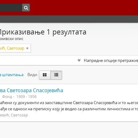
Приказивање 1 резултата
рхивски опис
ић, Светозар
Напредне опције претражи
з штампања
Види:
ва Светозара Спасојевића
Фонд
1909 - 1956
аћени су документи из заоставштине Светозара Спасојевића и то његов 
рађе се односи на преписку коју је водио са различитим личностима и т
јевић, Светозар