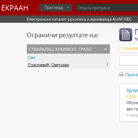
ЕКРААН
Прегледај
Електронски каталог рукописа и архивалија AtoM НБС
Ограничи резултате на:
А
стваралац архивске грађе
Спасојев
Сви
Спасојевић, Светозар
1
Прика
Архи
Р 338
Обухв
део г
Спасо