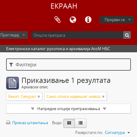
ЕКРААН
Пријави се
Прегледај
Електронски каталог рукописа и архивалија AtoM НБС
Филтери
Приказивање 1 резултата
Архивски опис
Бекет, Семјуел
Само описи највишег нивоа
Напредне опције претраживања
Приказ штампања
Види:
Разврстати по:
Сигнатура