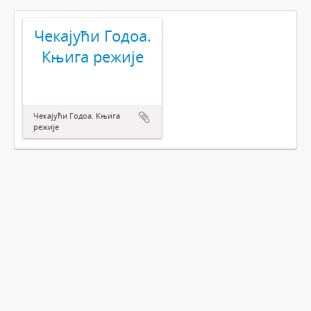
Чекајући Годоа.
Књига режије
Чекајући Годоа. Књига
режије