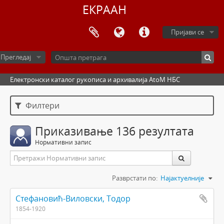
ЕКРААН
Пријави се
Прегледај
Електронски каталог рукописа и архивалија AtoM НБС
Филтери
Приказивање 136 резултата
Нормативни запис
Разврстати по:
Најактуелније
Стефановић-Виловски, Тодор
1854-1920