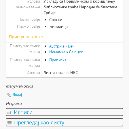
Услови
У складу са Правилником о коришћењу
умножавања
библиотечке грађе Народне библиотеке
Србије.
Језик грађе
Српски
Писмо грађе
Ћирилица
Приступне тачке
Приступне тачке
Аустрија
»
Беч
места
Немачка
»
Лајпциг
Приступна тачка
Преписка
жанра
Извори
Лисни каталог НБС.
Међумеморија
Додај
Истражи
Исписи
Прегледај као листу