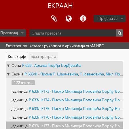
ЕКРААН
Пријави се
Прегледај
Електронски каталог рукописа и архивалија AtoM НБС
Колекције
Брза претрага
Фонд
Р 633 - Архива Ђорђа Ђорђевића
Серија
Р 633/II - Писма П. Шарчевића, Т. Јовановића, Мил. Поповића и Х. Милера
172 more...
Јединица
Р 633/II/173 - Писмо Миливоја Поповића Ђорђу Ђорђевићу
Јединица
Р 633/II/174 - Писмо Миливоја Поповића Ђорђу Ђорђевићу
Јединица
Р 633/II/175 - Писмо Миливоја Поповића Ђорђу Ђорђевићу
Јединица
Р 633/II/176 - Писмо Миливоја Поповића Ђорђу Ђорђевићу
Јединица
Р 633/II/177 - Писмо Миливоја Поповића Ђорђу Ђорђевићу