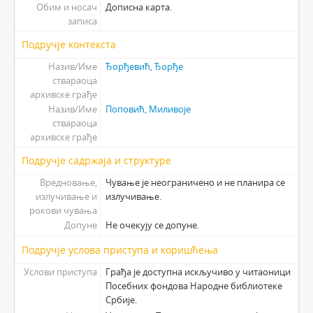
Обим и носач
Дописна карта.
записа
Подручје контекста
Назив/Име
Ђорђевић, Ђорђе
ствараоца
архивске грађе
Назив/Име
Поповић, Миливоје
ствараоца
архивске грађе
Подручје садржаја и структуре
Вредновање,
Чување је неограничено и не планира се
излучивање и
излучивање.
рокови чувања
Допуне
Не очекују се допуне.
Подручје услова приступа и коришћења
Услови приступа
Грађа је доступна искључиво у читаоници
Посебних фондова Народне библиотеке
Србије.