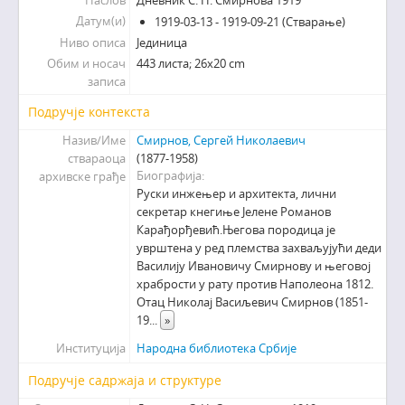
Наслов
Дневник С. Н. Смирнова 1919
Датум(и)
1919-03-13 - 1919-09-21 (Стварање)
Ниво описа
Јединица
Обим и носач
443 листа; 26х20 cm
записа
Подручје контекста
Назив/Име
Смирнов, Сергей Николаевич
ствараоца
(1877-1958)
Биографија
архивске грађе
Руски инжењер и архитекта, лични
секретар кнегиње Јелене Романов
Карађорђевић.Његова породица је
уврштена у ред племства захваљујући деди
Василију Ивановичу Смирнову и његовој
храбрости у рату против Наполеона 1812.
Отац Николај Васиљевич Смирнов (1851-
19
...
»
Институција
Народна библиотека Србије
Подручје садржаја и структуре