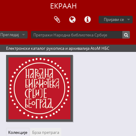
ЕКРААН
Пријави се
Прегледај
Електронски каталог рукописа и архивалија AtoM НБС
Колекције
Брза претрага