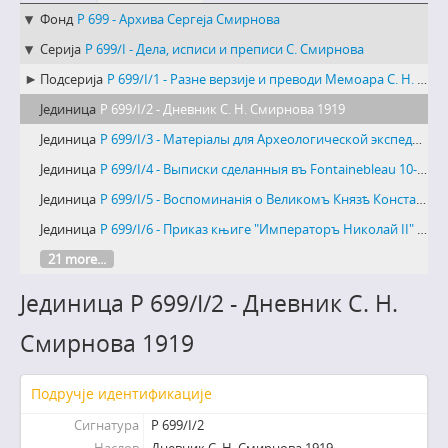
Фонд
Р 699 - Архива Сергеја Смирнова
Серија
Р 699/I - Дела, исписи и преписи С. Смирнова
Подсерија
Р 699/I/1 - Разне верзије и преводи Мемоара С. Н. Смирнова
Јединица
Р 699/I/2 - Дневник С. Н. Смирнова 1919
Јединица
Р 699/I/3 - Матерiалы для Археологической экспедицiи 1923 года
Јединица
Р 699/I/4 - Выписки сделанныя въ Fontainebleau 10-17. III 922. у Н. А. Соколова
Јединица
Р 699/I/5 - Воспоминанiя о Великомъ Князѣ Константинѣ Константиновичѣ. Докладъ, читанный въ Корпусѣ Его Имени въ Бѣлой Церкви 3-XI-1940.
Јединица
Р 699/I/6 - Приказ књиге "Императоръ Николай II" од А. Н. Виторфа
21 more...
Јединица Р 699/I/2 - Дневник С. Н.
Смирнова 1919
Подручје идентификације
Сигнатура
Р 699/I/2