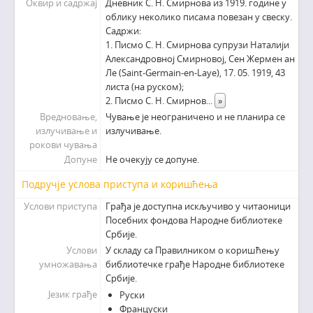
Оквир и садржај
Дневник С. Н. Смирнова из 1919. године у
облику неколико писама повезан у свеску.
Садржи:
1. Писмо С. Н. Смирнова супрузи Наталији
Александровној Смирновој, Сен Жермен ан
Ле (Saint-Germain-en-Laye), 17. 05. 1919, 43
листа (на руском);
2. Писмо С. Н. Смирнов
...
»
Вредновање,
Чување је неограничено и не планира се
излучивање и
излучивање.
рокови чувања
Допуне
Не очекују се допуне.
Подручје услова приступа и коришћења
Услови приступа
Грађа је доступна искључиво у читаоници
Посебних фондова Народне библиотеке
Србије.
Услови
У складу са Правилником о коришћењу
умножавања
библиотечке грађе Народне библиотеке
Србије.
Језик грађе
Руски
Француски