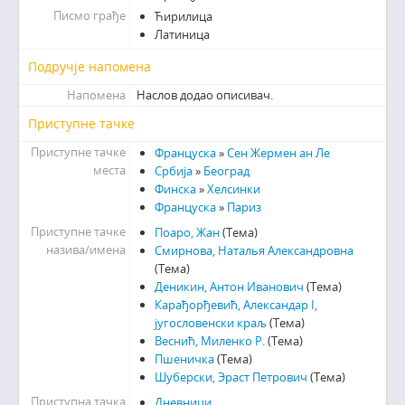
Писмо грађе
Ћирилица
Латиница
Подручје напомена
Напомена
Наслов додао описивач.
Приступне тачке
Приступне тачке
Француска
»
Сен Жермен ан Ле
места
Србија
»
Београд
Финска
»
Хелсинки
Француска
»
Париз
Приступне тачке
Поаро, Жан
(Тема)
назива/имена
Смирнова, Наталья Александровна
(Тема)
Деникин, Антон Иванович
(Тема)
Карађорђевић, Александар I,
југословенски краљ
(Тема)
Веснић, Миленко Р.
(Тема)
Пшеничка
(Тема)
Шуберски, Эраст Петрович
(Тема)
Приступна тачка
Дневници