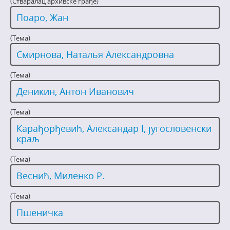
(Стваралац архивске грађе)
Поаро, Жан
(Тема)
Смирнова, Наталья Александровна
(Тема)
Деникин, Антон Иванович
(Тема)
Карађорђевић, Александар I, југословенски
краљ
(Тема)
Веснић, Миленко Р.
(Тема)
Пшеничка