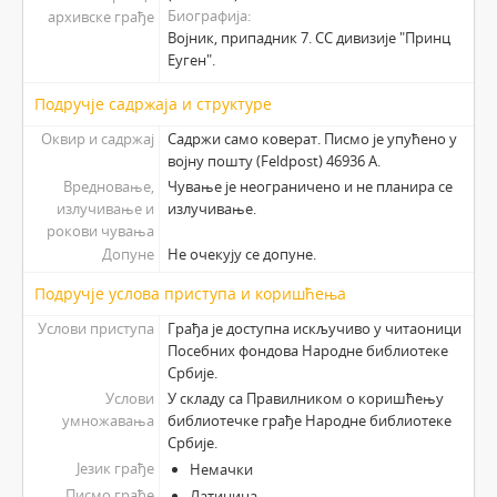
Биографија
архивске грађе
Војник, припадник 7. СС дивизије "Принц
Еуген".
Подручје садржаја и структуре
Оквир и садржај
Садржи само коверат. Писмо је упућено у
војну пошту (Feldpost) 46936 А.
Вредновање,
Чување је неограничено и не планира се
излучивање и
излучивање.
рокови чувања
Допуне
Не очекују се допуне.
Подручје услова приступа и коришћења
Услови приступа
Грађа је доступна искључиво у читаоници
Посебних фондова Народне библиотеке
Србије.
Услови
У складу са Правилником о коришћењу
умножавања
библиотечке грађе Народне библиотеке
Србије.
Језик грађе
Немачки
Писмо грађе
Латиница