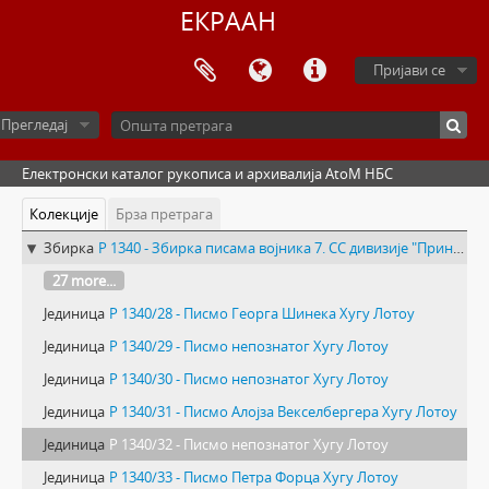
ЕКРААН
Пријави се
Прегледај
Електронски каталог рукописа и архивалија AtoM НБС
Колекције
Брза претрага
Збирка
Р 1340 - Збирка писама војника 7. СС дивизије "Принц Еуген"
27 more...
Јединица
Р 1340/28 - Писмо Георга Шинека Хугу Лотоу
Јединица
Р 1340/29 - Писмо непознатог Хугу Лотоу
Јединица
Р 1340/30 - Писмо непознатог Хугу Лотоу
Јединица
Р 1340/31 - Писмо Алојза Векселбергера Хугу Лотоу
Јединица
Р 1340/32 - Писмо непознатог Хугу Лотоу
Јединица
Р 1340/33 - Писмо Петра Форца Хугу Лотоу