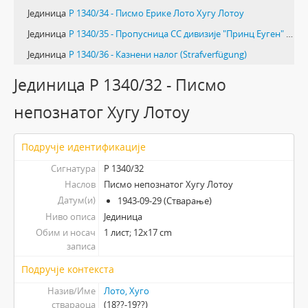
Јединица
Р 1340/34 - Писмо Ерике Лото Хугу Лотоу
Јединица
Р 1340/35 - Пропусница СС дивизије "Принц Еуген" (Passierschein)
Јединица
Р 1340/36 - Казнени налог (Strafverfügung)
Јединица Р 1340/32 - Писмо
непознатог Хугу Лотоу
Подручје идентификације
Сигнатура
Р 1340/32
Наслов
Писмо непознатог Хугу Лотоу
Датум(и)
1943-09-29 (Стварање)
Ниво описа
Јединица
Обим и носач
1 лист; 12х17 cm
записа
Подручје контекста
Назив/Име
Лото, Хуго
ствараоца
(18??-19??)