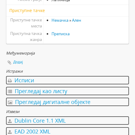
Приступне тачке
Приступне тачке
Немачка
»
Ален
места
Приступна тачка
Преписка
жанра
Међумеморија
Додај
Истражи
Исписи
Прегледај као листу
Прегледај дигиталне објекте
Извези
Dublin Core 1.1 XML
EAD 2002 XML