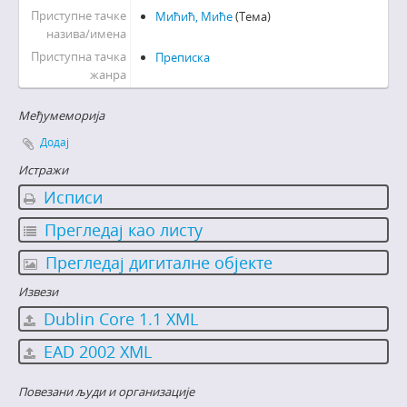
Приступне тачке
Мићић, Миће
(Тема)
назива/имена
Приступна тачка
Преписка
жанра
Међумеморија
Додај
Истражи
Исписи
Прегледај као листу
Прегледај дигиталне објекте
Извези
Dublin Core 1.1 XML
EAD 2002 XML
Повезани људи и организације