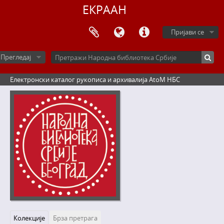
ЕКРААН
Пријави се
Прегледај
Електронски каталог рукописа и архивалија AtoM НБС
Колекције
Брза претрага