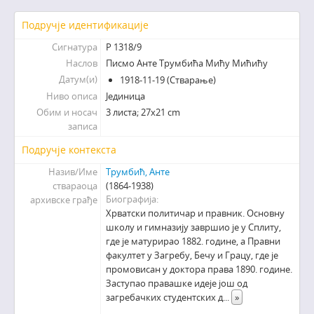
Подручје идентификације
Сигнатура
Р 1318/9
Наслов
Писмо Анте Трумбића Мићу Мићићу
Датум(и)
1918-11-19 (Стварање)
Ниво описа
Јединица
Обим и носач
3 листа; 27х21 cm
записа
Подручје контекста
Назив/Име
Трумбић, Анте
ствараоца
(1864-1938)
Биографија
архивске грађе
Хрватски политичар и правник. Основну
школу и гимназију завршио је у Сплиту,
где је матурирао 1882. године, а Правни
факултет у Загребу, Бечу и Грацу, где је
промовисан у доктора права 1890. године.
Заступао правашке идеје још од
загребачких студентских д
...
»