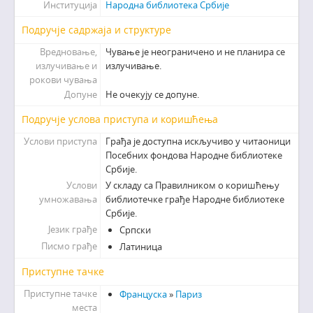
Институција
Народна библиотека Србије
Подручје садржаја и структуре
Вредновање,
Чување је неограничено и не планира се
излучивање и
излучивање.
рокови чувања
Допуне
Не очекују се допуне.
Подручје услова приступа и коришћења
Услови приступа
Грађа је доступна искључиво у читаоници
Посебних фондова Народне библиотеке
Србије.
Услови
У складу са Правилником о коришћењу
умножавања
библиотечке грађе Народне библиотеке
Србије.
Језик грађе
Српски
Писмо грађе
Латиница
Приступне тачке
Приступне тачке
Француска
»
Париз
места