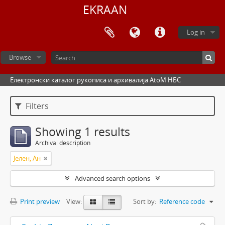
EKRAAN
Log in
Browse
Електронски каталог рукописа и архивалија AtoM НБС
Filters
Showing 1 results
Archival description
Јелен, Ан
Advanced search options
Print preview
View:
Sort by:
Reference code