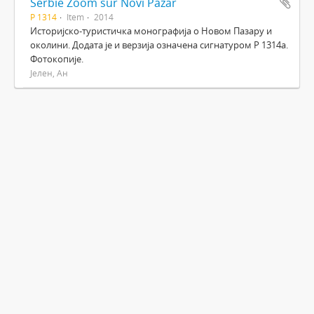
Serbie Zoom sur Novi Pazar
Р 1314
Item
2014
Историјско-туристичка монографија о Новом Пазару и
околини. Додата је и верзија означена сигнатуром Р 1314а.
Фотокопије.
Јелен, Ан