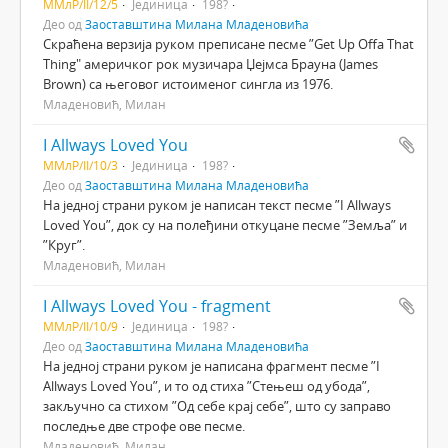
ММлР/II/12/5
Јединица
198?
Део од
Заоставштина Милана Младеновића
Скраћена верзија руком преписане песме ”Get Up Offa That
Thing" америчког рок музичара Џејмса Брауна (James
Brown) са његовог истоименог сингла из 1976.
Младеновић, Милан
I Allways Loved You
ММлР/II/10/3
Јединица
198?
Део од
Заоставштина Милана Младеновића
На једној страни руком је написан текст песме ”I Allways
Loved You”, док су на полеђини откуцане песме ”Земља” и
”Круг”.
Младеновић, Милан
I Allways Loved You - fragment
ММлР/II/10/9
Јединица
198?
Део од
Заоставштина Милана Младеновића
На једној страни руком је написана фрагмент песме ”I
Allways Loved You”, и то од стиха ”Стењеш од убода”,
закључно са стихом ”Од себе крај себе”, што су заправо
последње две строфе ове песме.
Младеновић, Милан