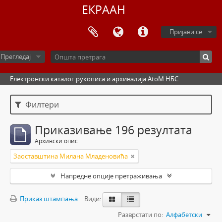
ЕКРААН
Пријави се
Прегледај
Електронски каталог рукописа и архивалија AtoM НБС
Филтери
Приказивање 196 резултата
Архивски опис
Заоставштина Милана Младеновића
Напредне опције претраживања
Приказ штампања
Види:
Разврстати по:
Алфабетски