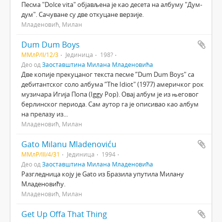
Песма "Dolce vita" објављена је као десета на албуму "Дум-
дум". Сачуване су две откуцане верзије.
Младеновић, Милан
Dum Dum Boys
ММлР/II/12/3
Јединица
198?
Део од
Заоставштина Милана Младеновића
Две копије прекуцаног текста песме ”Dum Dum Boys" са
дебитантског соло албума ”The Idiot" (1977) америчког рок
музичара Игија Попа (Iggy Pop). Овај албум је из његовог
берлинског периода. Сам аутор га је описивао као албум
на прелазу из...
Младеновић, Милан
Gato Milanu Mladenoviću
ММлР/III/4/31
Јединица
1994
Део од
Заоставштина Милана Младеновића
Разгледница коју је Gato из Бразила упутила Милану
Младеновићу.
Младеновић, Милан
Get Up Offa That Thing