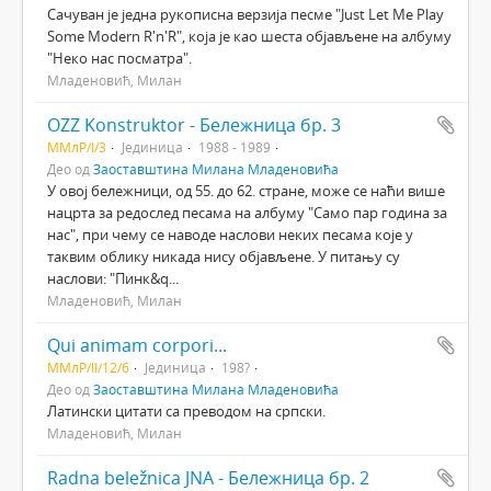
Сачуван је једна рукописна верзија песме "Just Let Me Play
Some Modern R'n'R", која је као шеста објављене на албуму
"Неко нас посматра".
Младеновић, Милан
OZZ Konstruktor - Бележница бр. 3
ММлР/I/3
Јединица
1988 - 1989
Део од
Заоставштина Милана Младеновића
У овој бележници, од 55. до 62. стране, може се наћи више
нацрта за редослед песама на албуму "Само пар година за
нас", при чему се наводе наслови неких песама које у
таквим облику никада нису објављене. У питању су
наслови: "Пинк&q...
Младеновић, Милан
Qui animam corpori...
ММлР/II/12/6
Јединица
198?
Део од
Заоставштина Милана Младеновића
Латински цитати са преводом на српски.
Младеновић, Милан
Radna beležnica JNA - Бележница бр. 2