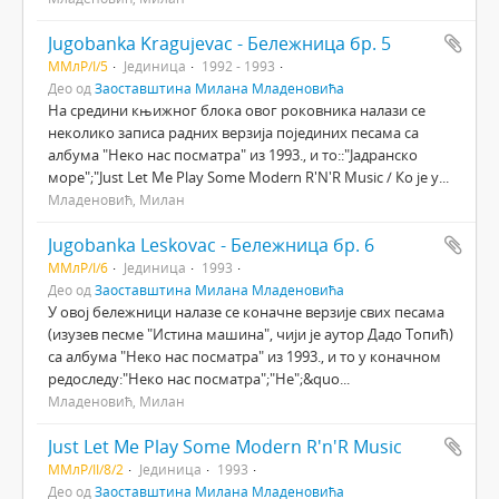
Jugobanka Kragujevac - Бележница бр. 5
ММлР/I/5
Јединица
1992 - 1993
Део од
Заоставштина Милана Младеновића
На средини књижног блока овог роковника налази се
неколико записа радних верзија појединих песама са
албума "Неко нас посматра" из 1993., и то::"Јадранско
море";"Just Let Me Play Some Modern R'N'R Music / Ко је у...
Младеновић, Милан
Jugobanka Leskovac - Бележница бр. 6
ММлР/I/6
Јединица
1993
Део од
Заоставштина Милана Младеновића
У овој бележници налазе се коначне верзије свих песама
(изузев песме "Истина машина", чији је аутор Дадо Топић)
са албума "Неко нас посматра" из 1993., и то у коначном
редоследу:"Неко нас посматра";"Не";&quo...
Младеновић, Милан
Just Let Me Play Some Modern R'n'R Music
ММлР/II/8/2
Јединица
1993
Део од
Заоставштина Милана Младеновића