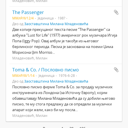
Младеновић, Милан
The Passenger
ММлР/II/12/4
Јединица
198?
Део од
Заоставштина Милана Младеновића
Две копије прекуцаног текста песме ”The Passenger" са
албума ”Lust for Life" (1977) америчког рок музичара Игија
Попа (Iggy Pop). Овај албум је такође из његовог
берлинског периода. Песма је заснована на поеми Џима
Морисона (Jim Morriso...
Младеновић, Милан
Toma & Co. / Пословно писмо
ММлР/III/1/14
Јединица
1976-6-28
Део од
Заоставштина Милана Младеновића
Пословно писмо фирме Toma & Co. за продају музичких
инструмената из Лондона (за Источну Европу), којим
обавештавају Милана Младеновића да су добили његово
писмо, те му стога предлажу да се определи за музички
апарат који жели, како би му посла...
Младеновић, Милан