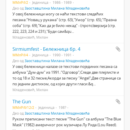
ММлР/I/2
Јединица
1986 - 1989
Део од
Заоставштина Милана Младеновића
У овој бележници могу се наћи текстови следећих
песама:"Новац у рукама" (стр. 63),"Умор" (стр. 65),"Празна
соба" (стр. 69),"Као да је било некад" - (прото)верзија (стр.
222, 223, 224 и 231),"Буди сам&qu...
Младеновић, Милан
Sirmiumfest - Бележница бр. 4
ММлР/I/4
Јединица
1990 - 1991
Део од
Заоставштина Милана Младеновића
У овој бележници налазе се текстови појединих песама са
албума "Дум-дум" из 1991.:"Одговор";Следе две плејлисте и
то од 18 и 32 песме;Акорди за песму "Angel";Две странице са
по једним дистихом, од којих други гласи:&q...
Младеновић, Милан
The Gun
ММлР/II/12/2
Јединица
198?
Део од
Заоставштина Милана Младеновића
Руком преписани текст песме ”The Gun" са албума ”The Blue
Mask" (1982) америчког рок музичара Лу Рида (Lou Reed).