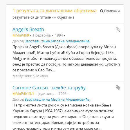
1 резултата са дигиталним објектима
Прикажи
резултате са дигиталним објектима
Angel's Breath
ММлР/II/9
Подсерија
1994
Део од
Заоставштина Милана Младеновића
Пројекат Angel's Breath (Дах анђела) покренули су Милан
Младеновић, Митар Суботић Суба и Горан Вејвода 1985.
Међутим, због индивидуалних обавеза чланова пројекта,
бенд је престао да постоји. Почетком деведесетих, Суботић
се преселио у Сао Пау...
Младеновић, Милан
Carmine Caruso - вежбе за трубу
ММлР/II/13/1
Јединица
199?
Део од
Заоставштина Милана Младеновића
На три нотна листа руком су написана нотна вежбања
Кармина Каруза (1904-1987), америчког аутора познате
педагошке методе за учење свирања. Он је као кључни
елемент потенцирао Време, које је потребно за
синхронизацију тела и инструмента на коме се ...