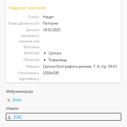
Подручје контроле
Статус
Нацрт
Ниво детаљности
Потпуни
Датуми
18.03.2025
креирања,
измене или
брисања
Језик(ци)
Српски
Писмо(а)
Ћирилица
Извори
Српски бопграфски речник, Т. 4, стр. 59-61.
Напомене о
2503к030
одржавању
Међумеморија
Додај
Извези
EAC