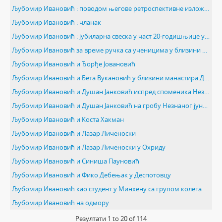
Љубомир Ивановић : поводом његове ретроспективне изложбе : чланак
Љубомир Ивановић : чланак
Љубомир Ивановић : јубиларна свеска у част 20-годишњице устанка народа Југославије 1941-1961.
Љубомир Ивановић за време ручка са ученицима у близини манастира Манасија
Љубомир Ивановић и Ђорђе Јовановић
Љубомир Ивановић и Бета Вукановић у близини манастира Дечана
Љубомир Ивановић и Душан Јанковић испред споменика Незнаном јунаку на Авали
Љубомир Ивановић и Душан Јанковић на гробу Незнаног јунака на Авали
Љубомир Ивановић и Коста Хакман
Љубомир Ивановић и Лазар Личеноски
Љубомир Ивановић и Лазар Личеноски у Охриду
Љубомир Ивановић и Синиша Пауновић
Љубомир Ивановић и Фико Дебењак у Деспотовцу
Љубомир Ивановић као студент у Минхену са групом колега
Љубомир Ивановић на одмору
Резултати
1
to
20
of 114