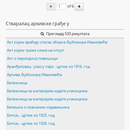
of 6
Стваралац архивске грађе у
Прегледај 533 резултата
Акт којим враћају списак збирке Љубомира Ивановића
Акт којим траже слике на откуп
Акт о периодској повишици
Аранђеловац : улаз у парк : цртеж из 1916. год.
Архива Љубомира Ивановића
Бележница
Бележница за материјале издате ученицима
Бележница за материјале издате ученицима
Белешке о новчаним издавањима
Битољ : цртеж из 1925. год.
Битољ : цртеж из 1926. год.