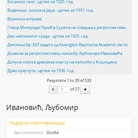
Босанско село : цртеж из 1925. год.
Воденица : околина Јајца : цртеж из 1931. год.
Војничка исправа
Говор Милорада Панића-Сурепа на отварању ретроспективне изложбе Љубе Ивановића
Део непознатог града : цртеж из 1925. год.
Диплома бр. 637 издата од Koeniglich Baylrische Akademic der bildenden kunste
Дозвола за ретроспективну изложбу Љубомира Ивановића
Допуна списка дрвореза који су на изложби у Кошицама
Дрво крај пута : цртеж из 1936. год.
Резултати
1
to
20
of 533
of 27
Ивановић, Љубомир
Подручје идентификације
Врста ентитета
Особа