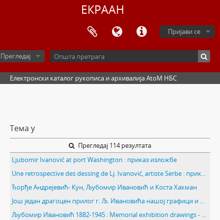
ЕКРААН
Пријави се
Прегледај
Електронски каталог рукописа и архивалија AtoM НБС
Тема у
Прегледај 114 резултата
Ljubomir Ivanović at port Washington : приказ изложбе
Une retrospective des dessing de Lj. Ivanović, artiste Serbe : приказ изложбе
Ђорђе Андрејевић- Кун, Љубомир Ивановић и Коста Хакман
Још један драгоцен прилог г. Љ. Ивановића нашој графици и нашој лепој књизи : приказ мапа / Михаило Петров
Љубомир Ивановић 1882-1945 : Memorial exhibition drawings - graphics