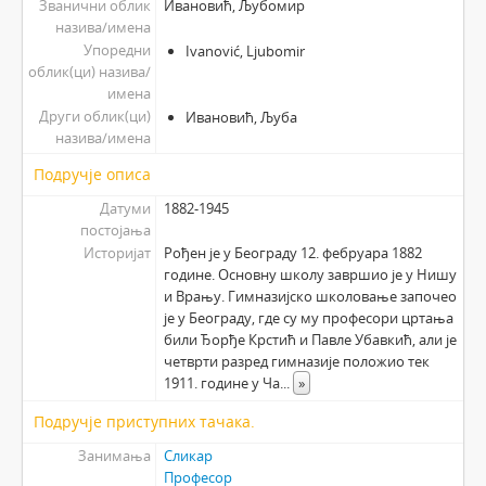
Званични облик
Ивановић, Љубомир
назива/имена
Упоредни
Ivanović, Ljubomir
облик(ци) назива/
имена
Други облик(ци)
Ивановић, Љуба
назива/имена
Подручје описа
Датуми
1882-1945
постојања
Историјат
Рођен је у Београду 12. фебруара 1882
године. Основну школу завршио је у Нишу
и Врању. Гимназијско школовање започео
је у Београду, где су му професори цртања
били Ђорђе Крстић и Павле Убавкић, али је
четврти разред гимназије положио тек
1911. године у Ча
...
»
Подручје приступних тачака.
Занимања
Сликар
Професор