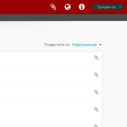
Пријави се
Разврстати по:
Најактуелније