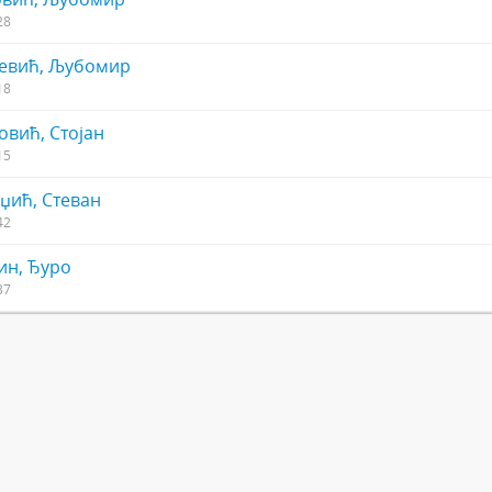
28
евић, Љубомир
18
овић, Стојан
15
џић, Стеван
42
н, Ђуро
37