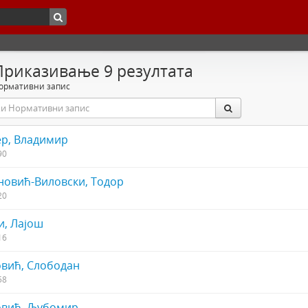
Приказивање 9 резултата
ормативни запис
ер, Владимир
90
новић-Виловски, Тодор
20
и, Лајош
16
овић, Слободан
58
овић, Љубомир