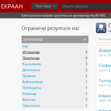
ЕКРААН
Прегледај
Електронски каталог рукописа и архивалија AtoM НБС
Ограничи резултате на:
Н
занимање
Сви
Дедиј
Историчар
9
1914-19
Политичар
9
Књижевник
3
Стефа
Дипломата
2
1854-19
Правник
2
Талоц
Библиотекар
1
1857-19
Публициста
1
Новинар
1
Јован
Филолог
1
1869-19
Свештеник
1
Јован