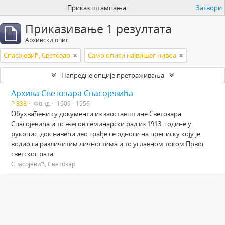
Приказ штампања
Затвори
Приказивање 1 резултата
Архивски опис
Спасојевић, Светозар
Само описи највишег нивоа
Напредне опције претраживања
Архива Светозара Спасојевића
Р 338
Фонд
1909 - 1956
Обухваћени су документи из заоставштине Светозара
Спасојевића и то његов семинарски рад из 1913. године у
рукопис, док навећи део грађе се односи на преписку коју је
водио са различитим личностима и то углавном током Првог
светског рата.
Спасојевић, Светозар