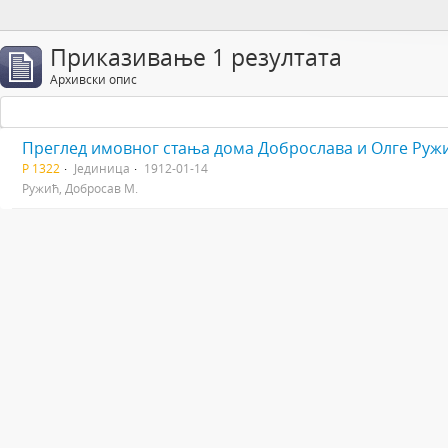
Приказивање 1 резултата
Архивски опис
Преглед имовног стања дома Доброслава и Олге Руж
Р 1322
Јединица
1912-01-14
Ружић, Добросав М.