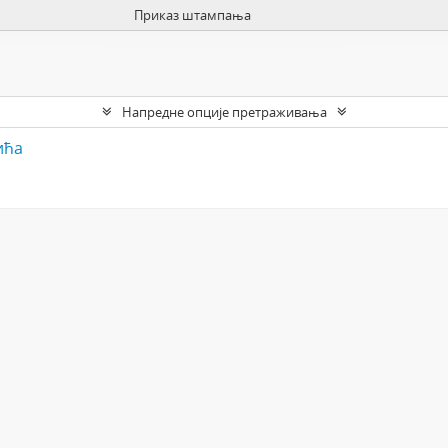
Приказ штампања
Напредне опције претраживања
ића