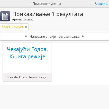
Приказ штампања
Затвори
Приказивање 1 резултата
Архивски опис
Бекет, Семјуел
Напредне опције претраживања
Чекајући Годоа.
Књига режије
Чекајући Годоа. Књига режије