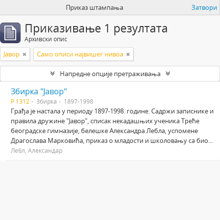
Приказ штампања
Затвори
Приказивање 1 резултата
Архивски опис
Јавор
Само описи највишег нивоа
Напредне опције претраживања
Збирка "Јавор"
Р 1312
Збирка
1897-1998
Грађа је настала у периоду 1897-1998. године. Садржи записнике и
правила дружине "Јавор", списак некадашњих ученика Треће
београдске гимназије, белешке Александра Лебла, успомене
Драгослава Марковића, приказ о младости и школовању са био...
Лебл, Александар